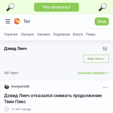
Что почитать?
Больше видео
Тег
Вход
Горячее
Лучшее
Свежее
Подписки
Блоги
Темы
Дэвид Линч
Ещё теги
361 пост
сначала свежее
KostyaOstiN
Дэвид Линч отказался снимать продолжение
Твин Пикс
11 лет назад