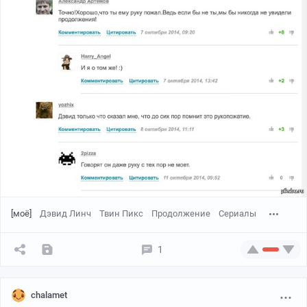
[моё]
Дэвид Линч
Твин Пикс
Продолжение
Сериалы
1
chalamet