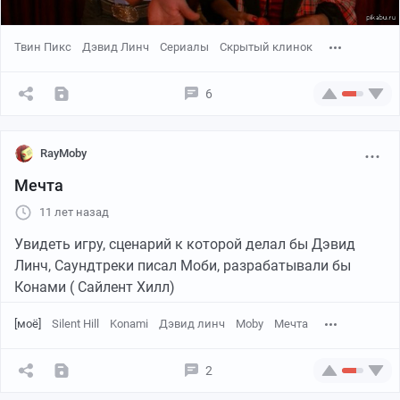
Твин Пикс
Дэвид Линч
Сериалы
Скрытый клинок
6
RayMoby
Мечта
11 лет назад
Увидеть игру, сценарий к которой делал бы Дэвид
Линч, Саундтреки писал Моби, разрабатывали бы
Конами ( Сайлент Хилл)
[моё]
Silent Hill
Konami
Дэвид линч
Moby
Мечта
2