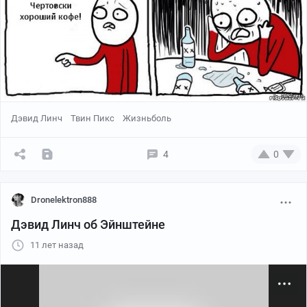
Дэвид Линч
Твин Пикс
Жизньболь
4
0
Dronelektron888
Дэвид Линч об Эйнштейне
11 лет назад