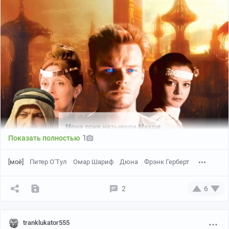
1
Показать полностью
[моё]
Питер О’Тул
Омар Шариф
Дюна
Фрэнк Герберт
2
6
tranklukator555