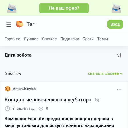
Не ваш офер?
Больше видео
Тег
Вход
Горячее
Лучшее
Свежее
Подписки
Блоги
Темы
Дитя робота
6 постов
сначала свежее
AntonUrievich
Концепт человеческого инкубатора
3 года назад
0
Компания EctoLife представила концепт первой в
мире установки для искусственного взращивания