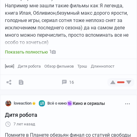
Например мне зашли такие фильмы как Я легенда,
книга Илая, Обливион,безумный макс дорого ярости,
голодные игры, сериал сотня тоже неплохо снят за
исключением последнего сезона) да на самом деле
много можно перечислить, просто вспоминать все не
особо то хочеться)
1
Показать полностью
И тут на днях мы посмотрели кинчик под названием
«дитя робота»
[моё]
Дитя робота
Обзор фильмов
Трэш
Длиннопост
Что это за пиздец?)
16
Что можно сказать по факту и сразу, если вы уезжаете
куда то в глухую деревню, и вообще не знаете чем там
будете заниматься или же вам просто некуда деть
loveaction
Всё о кино
Кино и сериалы
почти 2 часа своей жизни, то скайчайте себе этот
Дитя робота
фильм и сойдите с ума, по крайней мере так было со
мной и с теми кто был рядом при просмотре:D
7 лет назад
Естественно мы посмотрели трейлер перед
Помните в Планете обезьян финал со статуей свободы