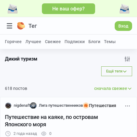
Не ваш офер?
Больше видео
Тег
Вход
Горячее
Лучшее
Свежее
Подписки
Блоги
Темы
Дикий туризм
Ещё теги
618 постов
сначала свежее
nigdenaft
Лига путешественников
Путешествия
Путешествие на каяке, по островам
Японского моря
2 года назад
0