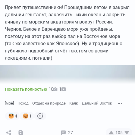
Привет путешественники! Прошедшим летом я закрыл
дальний гештальт, закаячить Тихий океан и закрыть
ачивку по морским акваториям вокруг России.
Чёрное, Белое и Баренцево моря уже пройдены,
поэтому на этот раз выбор пал на Восточное море
(так же известное как Японское). Ну и традиционно
публикую подробный отчёт текстом со всеми
локациями, погнали)
10
1
Показать полностью
[моё]
Поход
Отдых на природе
Каяк
Дальний Восток
4
1
27
105