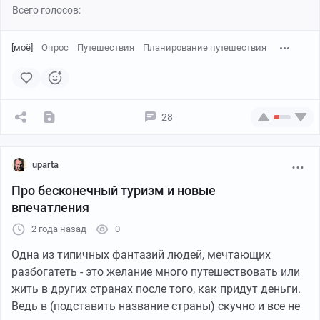
Всего голосов:
о. Русском делаю чай и обедаю лапшой. Ветерок
сегодня встречный, есть небольшая волна, это
притормаживает моё продвижение. На острове
[моё]
Опрос
Путешествия
Планирование путешествия
красиво, особенно впечатляет высокий восточный
берег, сказы метров 30, падают в море, причалить
можно далеко не везде. На мысе Тобзина много
туристов, фоткаются на огромных каменных плитах.
28
Иногда попадаются гроты в которые можно попасть
только с моря, заплываю в них на каяке, некоторые
углубляются на несколько десятков метров
uparta
представляя собой полноценную пещеру, дно их кишит
Про бесконечный туризм и новые
жизнью, множество морских ежей и звёзд. Особенно
впечатления
крупный грот в бухте Дотовая.
2 года назад
0
Одна из типичных фантазий людей, мечтающих
разбогатеть - это желание много путешествовать или
жить в других странах после того, как придут деньги.
Ведь в (подставить название страны) скучно и все не