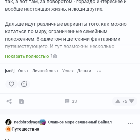
так, а вот там, за поворотом - гораздо интереснее и
вообще настоящая жизнь, и люди другие.
Дальше идут различные варианты того, как можно
кататься по миру, ограниченные семейным
положением, бюджетом и детскими фантазиями
путешествующего. И тут возможны несколько
сценариев
1
Показать полностью
1. Ехать в другие страны жить на постоянку
[моё]
Опыт
Личный опыт
Успех
Деньги
По приезду оказывается что недостатки есть везде, и
чем больше страна похожа на идеал - тем больше там
будет фундаментальных ограничений и жизни по
сценарию. Ключевая проблема - скука, одиночество и
33
76
необходимость поиска способов зарабатывать
деньги. Потому что даже если у тебя денег хватит на
поколения вперед, после того как утром встал и
nedobrodyaga
Славное море священный Байкал
Внутри грота
позавтракал надо что-то делать интересное. И
Путешествия
оказывается, что новая среда - это бесконечное