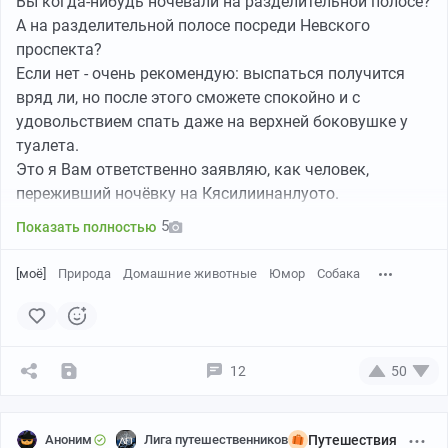
Вы когда-нибудь ночевали на разделительной полосе?
метров 50, а там с песка сразу в море.
А на разделительной полосе посреди Невского
проспекта?
Если нет - очень рекомендую: выспаться получится
вряд ли, но после этого сможете спокойно и с
удовольствием спать даже на верхней боковушке у
туалета.
Это я Вам ответственно заявляю, как человек,
переживший ночёвку на Кясилиинанлуото.
5
Показать полностью
[моё]
Природа
Домашние животные
Юмор
Собака
Маршрут путешествия. Зелёным отмечены места стоянок.
Налегая на весло свежими силами резво пошёл в
12
50
восточном направлении, к мосту Русский, мост кстати
реально красивый, впечатляет. Тут были некоторые
опасения что вот-вот из-за угла выскочит катер
Аноним
Лига путешественников
Путешествия