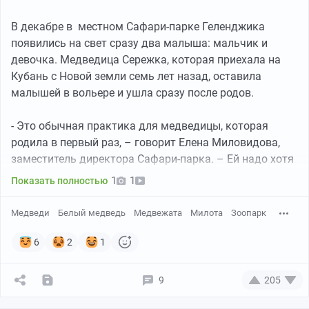
что благодаря частым и коротким ежедневным
свиданиям ее материнский инстинкт скоро
В декабре в местном Сафари-парке Геленджика
заработает», — добавляет он.
появились на свет сразу два малыша: мальчик и
девочка. Медведица Сережка, которая приехала на
Кубань с Новой земли семь лет назад, оставила
малышей в вольере и ушла сразу после родов.
- Это обычная практика для медведицы, которая
родила в первый раз, – говорит Елена Миловидова,
заместитель директора Сафари-парка. – Ей надо хотя
бы раз принять детей. Иначе есть риск, что она
1
1
Показать полностью
оставит их в любой момент. В лучшем случае, она
детей бросит, в худшем – нанесет увечья. Бывает,
Медведи
Белый медведь
Медвежата
Милота
Зоопарк
малышей даже не успевают забрать.
6
2
1
В 2015 году Надири родила своего первого отпрыска
Йолу, отцом которой стал самец гориллы в том же
зоопарке, Вип. Поскольку Надири частично
9
205
воспитывалась людьми в младенчестве и не имела