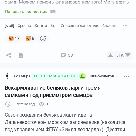
сама! Можем помочь финансово немного! Могу взять
кошку на передержку к нам. Четырем котятам уже
1
Показать полностью
нашлись будущие хозяева, но они готовы их забрать
только после того как котята научаться сами кушать.
[моё]
Срочно
Котята
Кот
Спасение животных
Спасите
4 рыжих мальчика и 2 темные девочки.
Умоляю, не оставайтесь равнодушными! НЕ
18
6
справляюсь с 6-ю котятами одновременно!
Рассматриваю вариант что может забрать человек у
38
1.1K
которого есть время и силы чтоб их выкормить!
Мария +79850748342 (ВАТСАП, ТЕЛЕГРАМ) ВК:
KoTMupa
Лига биологов
ВСЕХ ПОМИРИЛ И СПИТ
https://vk.com/blackpeachmaki
Вскармливание бельков ларги тремя
самками под присмотром самцов
5 лет назад
0
Сезон рождения бельков ларги идет в
Дальневосточном морском заповеднике (находится
под управлением ФГБУ «Земля леопарда»). Десятки