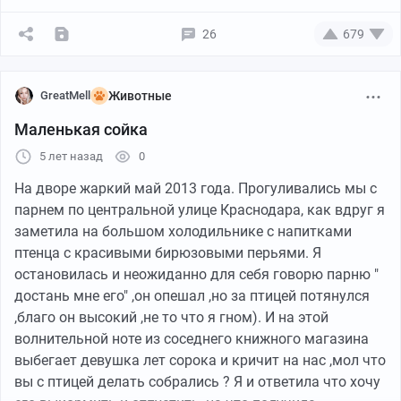
26
679
GreatMell
Животные
Маленькая сойка
5 лет назад
0
Если бы кормление у людей было бы, как у птиц -
На дворе жаркий май 2013 года. Прогуливались мы с
привлекали бы мужчин женщины с большим зобом?
парнем по центральной улице Краснодара, как вдруг я
заметила на большом холодильнике с напитками
птенца с красивыми бирюзовыми перьями. Я
остановилась и неожиданно для себя говорю парню "
достань мне его" ,он опешал ,но за птицей потянулся
,благо он высокий ,не то что я гном). И на этой
волнительной ноте из соседнего книжного магазина
выбегает девушка лет сорока и кричит на нас ,мол что
вы с птицей делать собрались ? Я и ответила что хочу