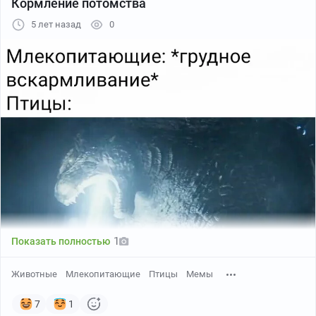
Кормление потомства
5 лет назад
0
YouTube
00:54
●
Период рождения и выкармливания в заливе Петра
Великого начинается с конца января до конца марта.
В заповеднике роды все еще фиксируются.
Новорожденные ларги будут готовиться к миграции
до мая.
АВТОР исходника - Игорь Катин.
1
Показать полностью
Животные
Млекопитающие
Птицы
Мемы
7
1