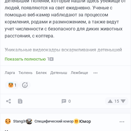
детенышей тюленей, которые нашли здесь убежище от
людей, появляются на свет ежедневно. Ученые с
помощью веб-камер наблюдают за процессом
кормления, родами и размножением, а также ведут
учет численности с безопасного для диких животных
расстояния, с коптера.
Уникальные видеокадры вскармливания детенышей
ларги сразу тремя самками, которых охраняют
1
Показать полностью
самцы, получены на одном из островов архипелага
Римского-Корсакова в заливе Петра Великого. После
Ларга
Тюлень
Белек
Детеныш
Лежбище
выкармливания самок на лежбище вновь ждет
спаривание с самцами – эти процессы проходят
1
параллельно.
0
15
Stang3r
Специфический юмор
Юмор