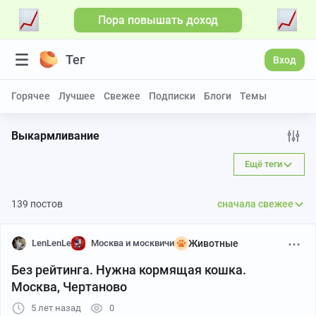
Пора повышать доход
Тег
Вход
Горячее
Лучшее
Свежее
Подписки
Блоги
Темы
Выкармливание
Ещё теги
139 постов
сначала свежее
LenLenLe
Москва и москвичи
Животные
Без рейтинга. Нужна кормящая кошка.
Москва, Чертаново
5 лет назад
0