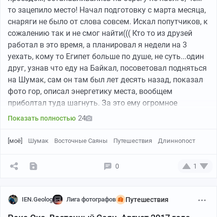
то зацепило место! Начал подготовку с марта месяца,
снаряги не было от слова совсем. Искал попутчиков, к
сожалению так и не смог найти((( Кто то из друзей
работал в это время, а планировал я недели на 3
уехать, кому то Египет больше по душе, не суть...один
друг, узнав что еду на Байкал, посоветовал подняться
на Шумак, сам он там был лет десять назад, показал
фото гор, описал энергетику места, вообщем
приболтал туда шагнуть. За это ему огромное
спасибо!)))
24
Показать полностью
План был такой, подняться на Шумак, там дней пять -
спуск и прогулка по КБЖД вдоль берега о.Байкал.
[моё]
Шумак
Восточные Саяны
Путешествия
Длиннопост
Заранее купил билет до Иркутска, 18 июля стартовал.
Немного не фартануло, за три дня пути, простыл в
0
1
поезде(((По прибытии переночевал в отельчике,
простуда немного отпустила, прикупил провиант по
мелочи, сел на газель и доехал до Ниловой Пустыни.
IEN.Geolog
Лига фотографов
Путешествия
Немного прошёл, берег реки, пороги, шум воды, крутые