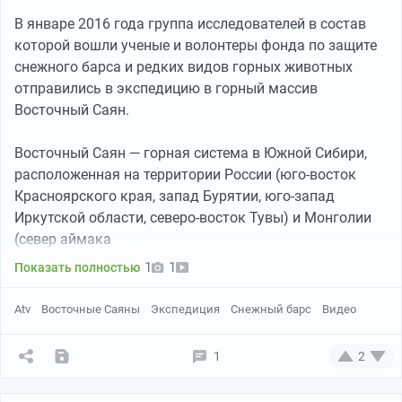
В январе 2016 года группа исследователей в состав
которой вошли ученые и волонтеры фонда по защите
снежного барса и редких видов горных животных
отправились в экспедицию в горный массив
Восточный Саян.
Восточный Саян — горная система в Южной Сибири,
расположенная на территории России (юго-восток
Красноярского края, запад Бурятии, юго-запад
Иркутской области, северо-восток Тувы) и Монголии
(север аймака
Смотрю я на эту картину и какие то нехорошие мысли
1
1
Показать полностью
Интересное видео и красивейшие пейзажи. Участники
лезут мне в голову, надо спуститься, а потом вверх
Долина реки Эхе-Гер. На восьмой день пути просто
экспедиции обещали прислать фотоотчет с места
подниматься...может одуматься и развернутся назад?
Atv
Восточные Саяны
Экспедиция
Снежный барс
Видео
поразила нас своей красотой. Всю ночь там стоял
событий. Так же обещали ответить на вопросы
Есть не могу, тошнит, слабость, сопли пузырями. На
густой туман и сильный ветер, в связи с чем, каждое
пикабушников, если кому-то будет интересно.
фото видно так называемую границу леса за
1
2
дерево было покрыто изморозью, причем только с
ущельем. Но как говориться а кому счас легко, волю в
одной стороны, зрелище невероятное! Все это стало в
кулак и шагаю.