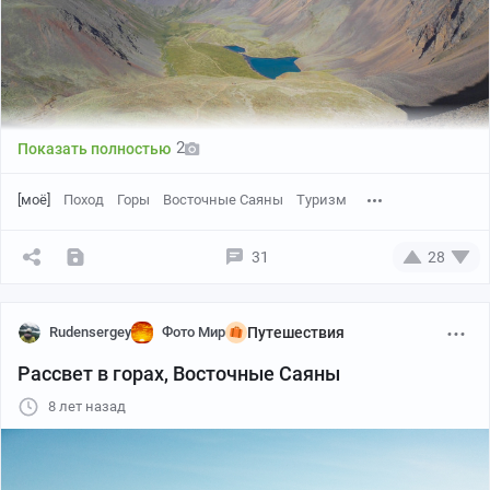
даже где подъём, где спуск. Это вид вверх:
2
Показать полностью
[моё]
Поход
Горы
Восточные Саяны
Туризм
31
28
Rudensergey
Фото Мир
Путешествия
Рассвет в горах, Восточные Саяны
8 лет назад