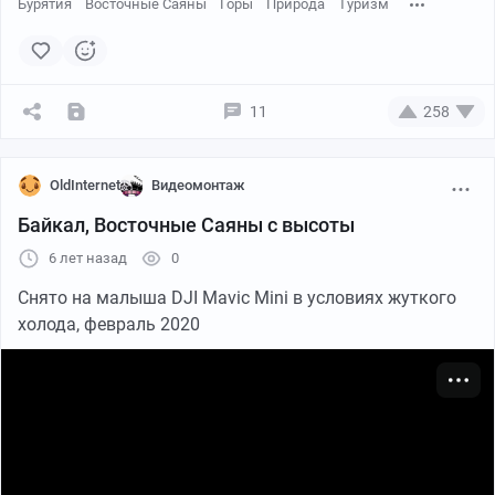
Бурятия
Восточные Саяны
Горы
Природа
Туризм
11
258
OldInternet
Видеомонтаж
Байкал, Восточные Саяны с высоты
6 лет назад
0
Снято на малыша DJI Mavic Mini в условиях жуткого
холода, февраль 2020