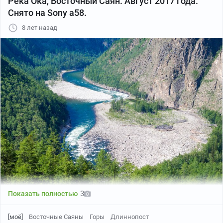
Река Ока, Восточный Саян. Август 2017 года.
скалы на противоположном берегу, чистейший воздух,
Снято на Sony a58.
решил задержаться и переночевать прям на берегу.
На след день позавтракал и пошагал...часа через два
8 лет назад
пути нагоняет меня Пазик, дверь открывается,
водитель мне, прыгай! Пока ехали с парнями из
Ангарска познакомился, разговорились, идут туда
же...доезжаем до Сухого Ручья. По дороге выясняю
что автобус ехал с Листвянки и что с Иркутска то же
ходят до Сухого ручья. Погода чудесная, решаем
шагнуть сразу с Сухого. Кто не в курсе, киллометров
10 можно на Урале ещё проехать.
Шагнули...ну как шагнули, рюкзак у меня 35кг., плюс
пакетик с ништяками ещё)))...минут на 40меня
хватило, Ангарские ушагали без перекуров.
Передохнул минут пять, двинул дальше.
Стали попадаться люди на встречу, что приятно
удивило, все здороваются!
3
Показать полностью
Добрёл с передышками до беседки, набрал водички,
чаю кипятнул, перекусил, собрался пить чай.
[моё]
Восточные Саяны
Горы
Длиннопост