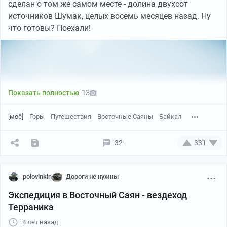
сделан о том же самом месте - долина двухсот
источников Шумак, целых восемь месяцев назад. Ну
что готовы? Поехали!
13
Показать полностью
[моё]
Горы
Путешествия
Восточные Саяны
Байкал
32
331
Это с того же места фото, но левее:
polovinkin
Дороги не нужны
Экспедиция в Восточный Саян - вездеход
Терраника
8 лет назад