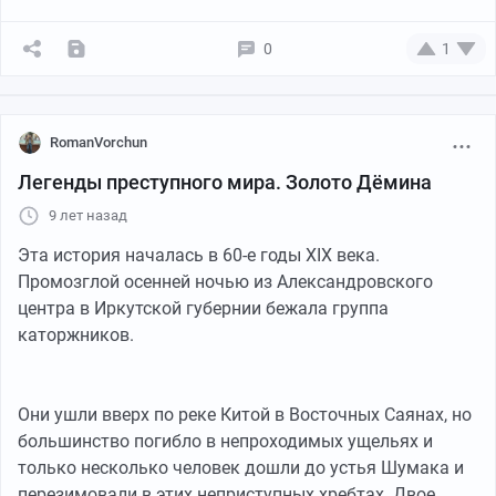
0
1
YouTube
09:04
●
RomanVorchun
Легенды преступного мира. Золото Дёмина
9 лет назад
Эта история началась в 60-е годы XIX века.
Промозглой осенней ночью из Александровского
центра в Иркутской губернии бежала группа
каторжников.
Доброе утро с видом на пик Илья Муромец. Хотелось
конечно сказать "Доброе утро с Гималаев", но это
Они ушли вверх по реке Китой в Восточных Саянах, но
далеко не они.
большинство погибло в непроходимых ущельях и
Мы были очень удивлены подобной погоде, в
только несколько человек дошли до устья Шумака и
Восточных Саянах осенью редко бывает хорошая
перезимовали в этих неприступных хребтах. Двое