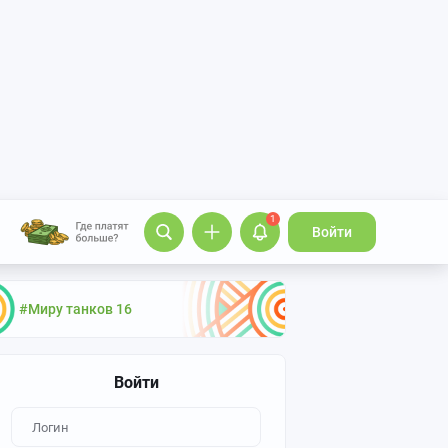
1
Войти
#Миру танков 16
Войти