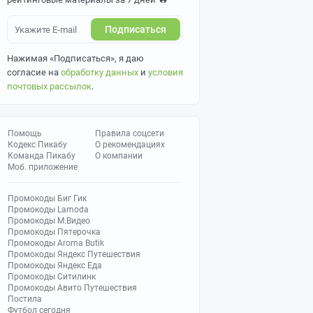
Подписаться
Нажимая «Подписаться», я даю
согласие на
обработку данных
и
условия
почтовых рассылок
.
Помощь
Правила соцсети
Кодекс Пикабу
О рекомендациях
Команда Пикабу
О компании
Моб. приложение
Промокоды Биг Гик
Промокоды Lamoda
Промокоды М.Видео
Промокоды Пятерочка
Промокоды Aroma Butik
Промокоды Яндекс Путешествия
Промокоды Яндекс Еда
Промокоды Ситилинк
Промокоды Авито Путешествия
Постила
Футбол сегодня