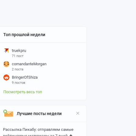
Топ прошлой недели
truekpru
71 пост
comandanteMorgan
2 поста
BringerOfShiza
9 постов
Посмотреть весь топ
Лучшие посты недели
Рассылка Пикабу: отправляем самые
🔥
рейтинговые материалы за 7 дней