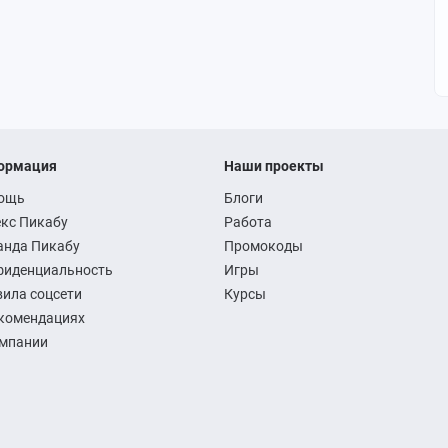
ормация
Наши проекты
ощь
Блоги
кс Пикабу
Работа
анда Пикабу
Промокоды
фиденциальность
Игры
ила соцсети
Курсы
комендациях
омпании