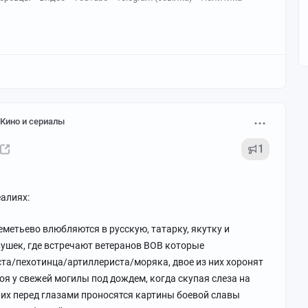
Кино и сериалы
1
алиях:
еметьево влюбляются в русскую, татарку, якутку и
вушек, где встречают ветеранов ВОВ которые
та/пехотинца/артиллериста/моряка, двое из них хоронят
тоя у свежей могилы под дождем, когда скупая слеза на
них перед глазами проносятся картины боевой славы