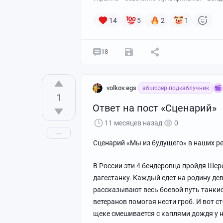
14
5
2
1
18
volkov.egs
абьюзер подкаблучник
1
Ответ на пост «Сценарий»
11 месяцев назад
0
Сценарий «Мы из будущего» в наших ре
В России эти 4 бендеровца пройдя Шер
дагестанку. Каждый едет на родину де
рассказывают весь боевой путь танкис
ветеранов помогая нести гроб. И вот с
щеке смешивается с каплями дождя у 