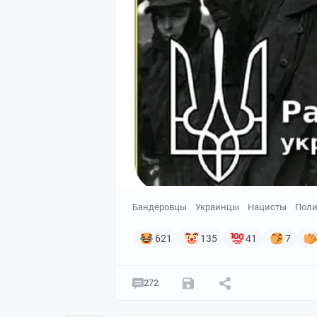
Бандеровцы
Украинцы
Нацисты
Поли
621
135
41
7
272