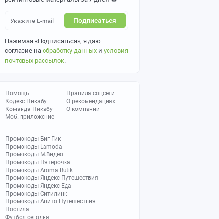
Подписаться
Нажимая «Подписаться», я даю
согласие на
обработку данных
и
условия
почтовых рассылок
.
Помощь
Правила соцсети
Кодекс Пикабу
О рекомендациях
Команда Пикабу
О компании
Моб. приложение
Промокоды Биг Гик
Промокоды Lamoda
Промокоды М.Видео
Промокоды Пятерочка
Промокоды Aroma Butik
Промокоды Яндекс Путешествия
Промокоды Яндекс Еда
Промокоды Ситилинк
Промокоды Авито Путешествия
Постила
Футбол сегодня