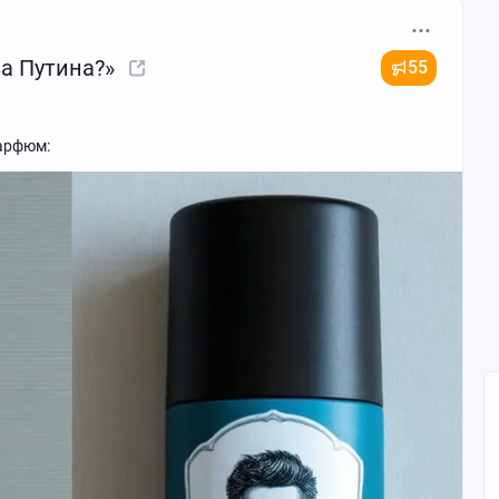
за Путина?»
55
парфюм: