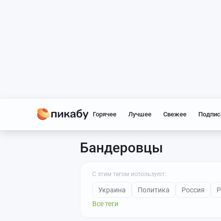
Горячее
Лучшее
Свежее
Подпис
Бандеровцы
С этим тегом используют:
Украина
Политика
Россия
Р
Все теги