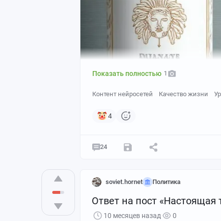
Показать полностью
1
Контент нейросетей
Качество жизни
У
4
24
soviet.hornet
Политика
Ответ на пост «Настоящая
Bogdan Stashinsky Limited Edition.
10 месяцев назад
0