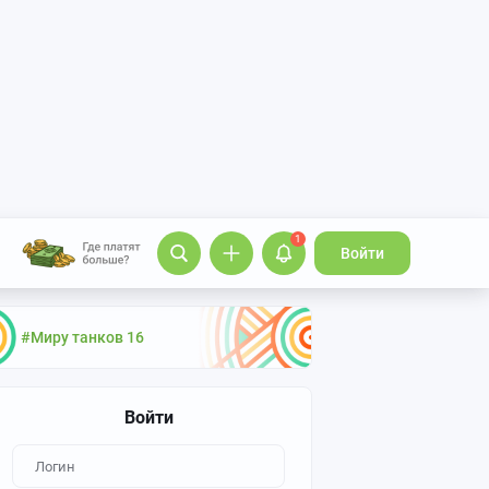
1
Войти
#Миру танков 16
Войти