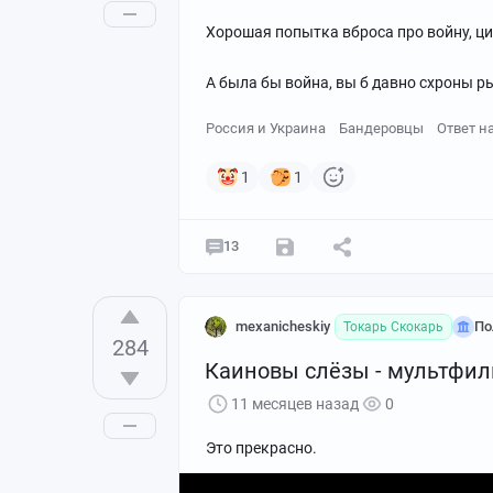
Женская и мужская лимитированная се
Хорошая попытка вброса про войну, цип
Впервые изобретен в 1957-1959 годах.
А была бы война, вы б давно схроны р
Россия и Украина
Бандеровцы
Ответ н
1
1
13
mexanicheskiy
По
Токарь Скокарь
284
Каиновы слёзы - мультфиль
11 месяцев назад
0
Это прекрасно.