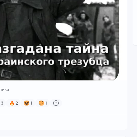
тика
3
2
1
1