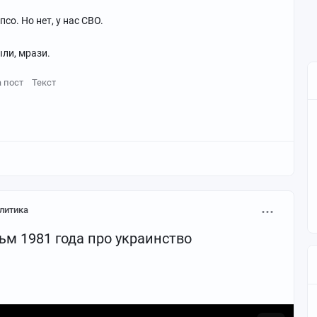
рия для тех, кто придерживается радикальных взглядов.
со. Но нет, у нас СВО.
 Парфюм с давней историей, проверенный временем.
ыли, мрази.
а пост
Текст
литика
м 1981 года про украинство