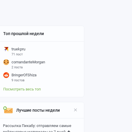
Топ прошлой недели
truekpru
71 пост
comandanteMorgan
2 поста
BringerOfShiza
9 постов
Посмотреть весь топ
Лучшие посты недели
Рассылка Пикабу: отправляем самые
🔥
рейтинговые материалы за 7 дней