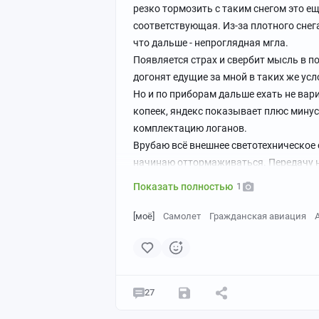
резко тормозить с таким снегом это ещ
соответствующая. Из-за плотного снега
что дальше - непроглядная мгла.
Появляется страх и свербит мысль в по
догонят едущие за мной в таких же ус
Но и по приборам дальше ехать не вари
копеек, яндекс показывает плюс минус
комплектацию логанов.
Врубаю всё внешнее светотехническое 
начинаю оттормаживаться. Передачу н
Напряженно всматриваюсь в процессе в
Показать полностью
1
появления огней оленьего летательного
сфокусирован на оставшейся миллимет
[моё]
Самолет
Гражданская авиация
Ощущаю себя примерно так:
27