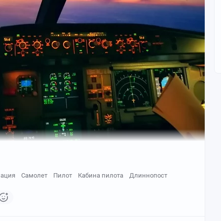
иация
Самолет
Пилот
Кабина пилота
Длиннопост