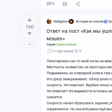
75
Nabigatorr
Истории из жизни
Тр
160
Ответ на пост «Как мы ушл
мошек»
Серия
Херня всякая
2 года назад
0
Пилотировал как то свой логан на межг
Местность холмистая, на просторах ве
Поднимаюсь на очередной холм и там н
его сразу замораживает. Обзор резко
скорость. Не помогает. Врубаю печку 
Не помогает! Из видимости осталась м
сужается.
Скорость начал сбрасывать заранее, уб
справляются. Но она всё равно ещё вы