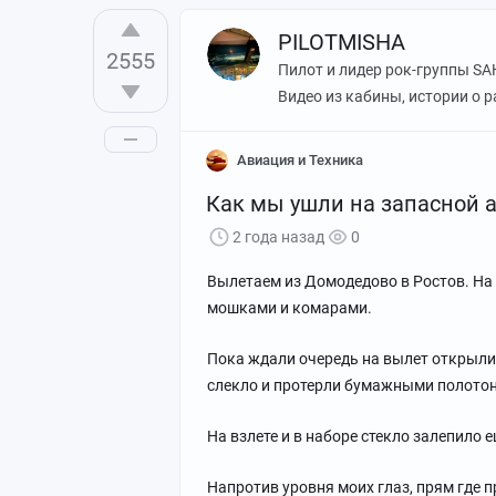
PILOTMISHA
2555
Пилот и лидер рок-группы SA
Видео из кабины, истории о р
Авиация и Техника
Как мы ушли на запасной 
2 года назад
0
Вылетаем из Домодедово в Ростов. На 
мошками и комарами.
Пока ждали очередь на вылет открыли
слекло и протерли бумажными полотон
На взлете и в наборе стекло залепило 
На скорости около 15 км/ч сворачиваю
где она начнет заканчиваться, и начнё
Напротив уровня моих глаз, прям где 