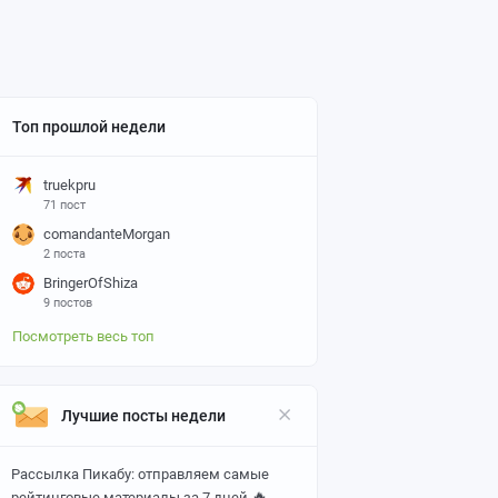
Топ прошлой недели
truekpru
71 пост
comandanteMorgan
2 поста
BringerOfShiza
9 постов
Посмотреть весь топ
Лучшие посты недели
Рассылка Пикабу: отправляем самые
🔥
рейтинговые материалы за 7 дней