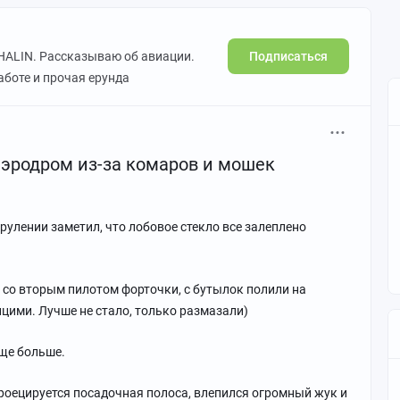
Подписаться
HALIN. Рассказываю об авиации.
аботе и прочая ерунда
аэродром из-за комаров и мошек
рулении заметил, что лобовое стекло все залеплено
 со вторым пилотом форточки, с бутылок полили на
цими. Лучше не стало, только размазали)
еще больше.
 на обочину, пытаясь правым колесом нащупать то место,
тся кювет.
проецируется посадочная полоса, влепился огромный жук и