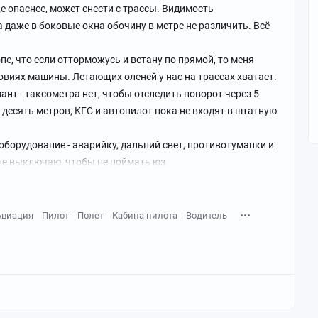
е опаснее, может снести с трассы. Видимость
 даже в боковые окна обочину в метре не различить. Всё
пе, что если отторможусь и встану по прямой, то меня
ловиях машины. Летающих оленей у нас на трассах хватает.
ант - таксометра нет, чтобы отследить поворот через 5
 десять метров, КГС и автопилот пока не входят в штатную
оборудование - аварийку, дальний свет, противотуманки и
е выключаю, чтобы не поймать юз.
 зеркало заднего вида, стараясь не пропустить
 аппарата, идущего тем же курсом. Второй глаз смотрит и
ровой дырке на лобовом стекле.
Авиация
Пилот
Полет
Кабина пилота
Водитель