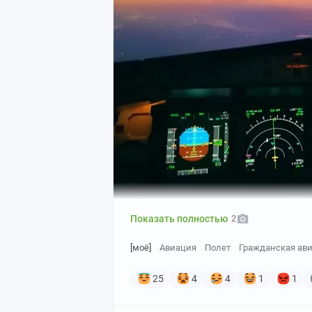
Показать полностью
2
[моё]
Авиация
Полет
Гражданская ав
25
4
4
1
1