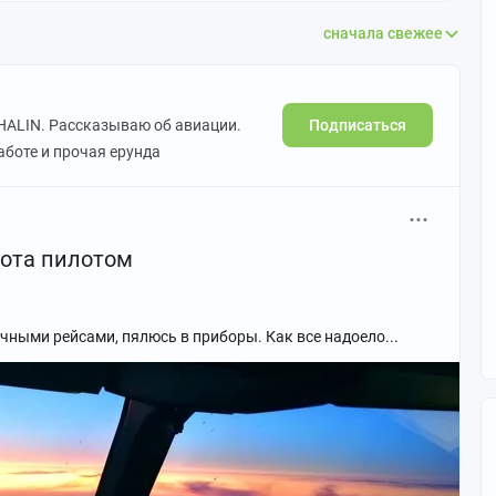
сначала свежее
Подписаться
HALIN. Рассказываю об авиации.
аботе и прочая ерунда
бота пилотом
чными рейсами, пялюсь в приборы. Как все надоело...