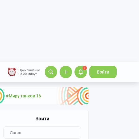
1
Войти
#Миру танков 16
Войти