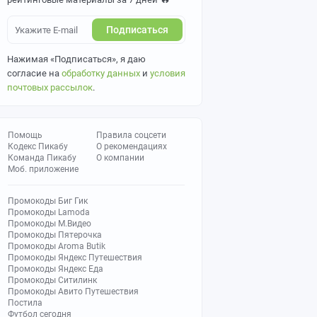
Подписаться
Нажимая «Подписаться», я даю
согласие на
обработку данных
и
условия
почтовых рассылок
.
Помощь
Правила соцсети
Кодекс Пикабу
О рекомендациях
Команда Пикабу
О компании
Моб. приложение
Промокоды Биг Гик
Промокоды Lamoda
Промокоды М.Видео
Промокоды Пятерочка
Промокоды Aroma Butik
Промокоды Яндекс Путешествия
Промокоды Яндекс Еда
Промокоды Ситилинк
Промокоды Авито Путешествия
Постила
Футбол сегодня