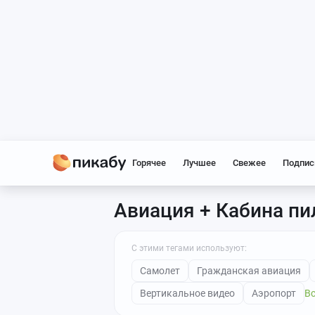
Горячее
Лучшее
Свежее
Подпис
Авиация + Кабина пи
С этими тегами используют:
Самолет
Гражданская авиация
Вертикальное видео
Аэропорт
Вс