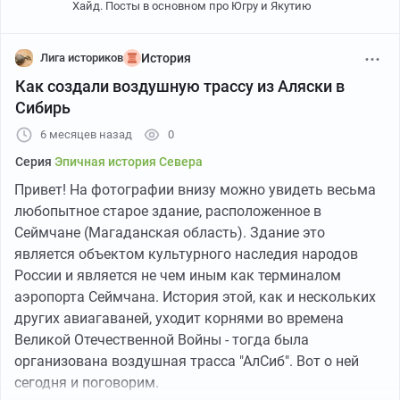
Хайд. Посты в основном про Югру и Якутию
Лига историков
История
Как создали воздушную трассу из Аляски в
Так, ближе к полудню 29 июня 1941 года с аэродрома
Сибирь
под Курском поднимались в небо наши дальние
бомбардировщики ДБ-3 из 100-го ДБАП, причем два
6 месяцев назад
0
самолета потерпели крушение еще при взлете,
Серия
Эпичная история Севера
остальным мешала ненастная погода, и поэтому они,
Привет! На фотографии внизу можно увидеть весьма
не долетая до цели, бомбили врага ближе и
любопытное старое здание, расположенное в
возвращались обратно, причем далеко не все, ведь
Сеймчане (Магаданская область). Здание это
огонь с земли и действия врага в небе делали свое
является объектом культурного наследия народов
дело. Как итог, с задания не вернулось 14 дальних
России и является не чем иным как терминалом
бомбардировщиков.
аэропорта Сеймчана. История этой, как и нескольких
других авиагаваней, уходит корнями во времена
Великой Отечественной Войны - тогда была
организована воздушная трасса "АлСиб". Вот о ней
сегодня и поговорим.