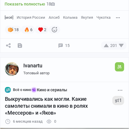
18
Показать полностью
[моё]
История России
Алсиб
Колыма
Якутия
Чукотка
18
6
2
15
201
Ivanartu
Топовый автор
Всё о кино
Кино и сериалы
Выкручивались как могли. Какие
1
самолеты снимали в кино в ролях
«Мессеров» и «Яков»
6 месяцев назад
0