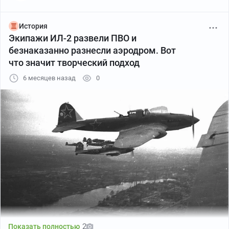
различные прозвища
. А у меня всё. Еще больше
фактов на канале «
Наша история это Гордость
» в ТГ.
История
До свидания!
Экипажи ИЛ-2 развели ПВО и
безнаказанно разнесли аэродром. Вот
что значит творческий подход
6 месяцев назад
0
2
Показать полностью