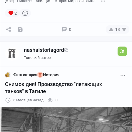
[моё]
Пикабу+
Авиация
Вторая мировая война
2
0
18
nashaistoriagord
Топовый автор
Фото история
История
Снимок дня! Производство "летающих
танков" в Тагиле
6 месяцев назад
0