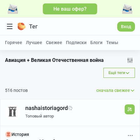
Не ваш офер?
Тег
Вход
Горячее
Лучшее
Свежее
Подписки
Блоги
Темы
Авиация + Великая Отечественная война
Ещё теги
516 постов
сначала свежее
nashaistoriagord
Топовый автор
История