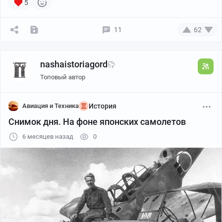
5
11
62
nashaistoriagord
Топовый автор
Авиация и Техника
История
Снимок дня. На фоне японских самолетов
6 месяцев назад
0