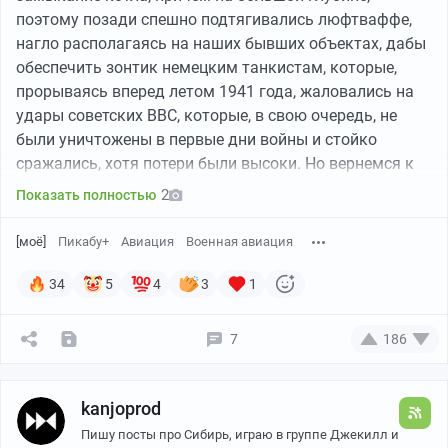
поэтому позади спешно подтягивались люфтваффе,
нагло располагаясь на наших бывших объектах, дабы
обеспечить зонтик немецким танкистам, которые,
прорываясь вперед летом 1941 года, жаловались на
удары советских ВВС, которые, в свою очередь, не
были уничтожены в первые дни войны и стойко
сражались, хотя потери были высоки. Но вернемся к
теме. 25 июня 1941 года немецкие истребители
2
Показать полностью
перебираются на аэродром Парубаник, что близь
Вильнюса. Наша разведка фиксирует прибытие 109-х
[моё]
Пикабу+
Авиация
Военная авиация
Мессершмиттов из 26-й 27-й эскадр люфтваффе и
аэродром предстоит разбомбить, точнее попробовать,
34
5
4
3
1
так как удачных ударов по аэродромам не так и
много в целом, тем не менее попытка не пытка.
7
186
kanjoprod
Пишу посты про Сибирь, играю в группе Джекилл и