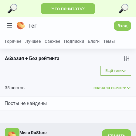
Что почитать?
Тег
Вход
Горячее
Лучшее
Свежее
Подписки
Блоги
Темы
Абхазия + Без рейтинга
Ещё теги
35 постов
сначала свежее
Посты не найдены
Мы в RuStore
Скачать