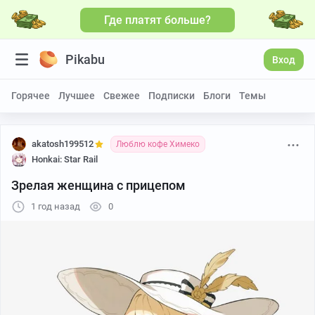
Где платят больше?
Pikabu
Вход
Горячее
Лучшее
Свежее
Подписки
Блоги
Темы
akatosh199512
Люблю кофе Химеко
Honkai: Star Rail
Зрелая женщина с прицепом
1 год назад
0