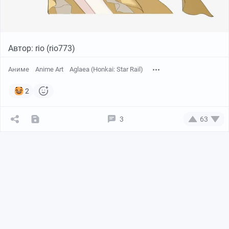
Автор: rio (rio773)
Аниме
Anime Art
Aglaea (Honkai: Star Rail)
2
3
63