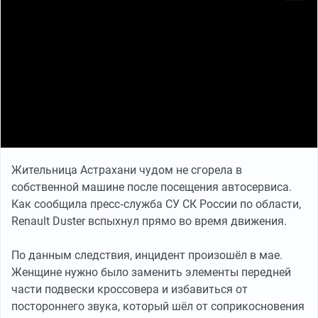
Жительница Астрахани чудом не сгорела в
собственной машине после посещения автосервиса.
Как сообщила пресс‐служба СУ СК России по области,
Renault Duster вспыхнул прямо во время движения.
По данным следствия, инцидент произошёл в мае.
Женщине нужно было заменить элементы передней
части подвески кроссовера и избавиться от
постороннего звука, который шёл от соприкосновения