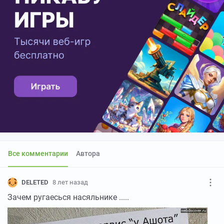
Все комментарии
Автора
DELETED
8 лет назад
Зачем ругаесься насяльнике .....