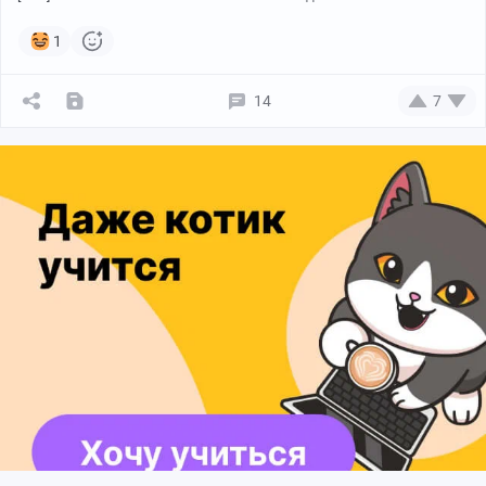
1
14
7