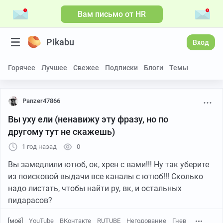
Вам письмо от HR
Pikabu
Вход
Горячее
Лучшее
Свежее
Подписки
Блоги
Темы
Panzer47866
Вы уху ели (ненавижу эту фразу, но по
другому тут не скажешь)
1 год назад
0
Вы замедлили ютюб, ок, хрен с вами!!! Ну так уберите
из поисковой выдачи все каналы с ютюб!!! Сколько
надо листать, чтобы найти ру, вк, и остальных
пидарасов?
[моё]
YouTube
ВКонтакте
RUTUBE
Негодование
Гнев