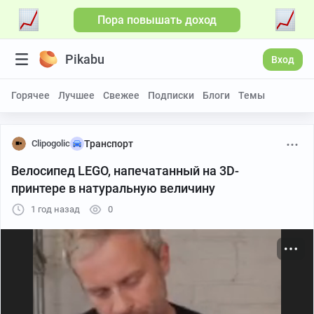
Пора повышать доход
Больше видео
Pikabu
Вход
Горячее
Лучшее
Свежее
Подписки
Блоги
Темы
Clipogolic
Транспорт
Велосипед LEGO, напечатанный на 3D-
принтере в натуральную величину
1 год назад
0