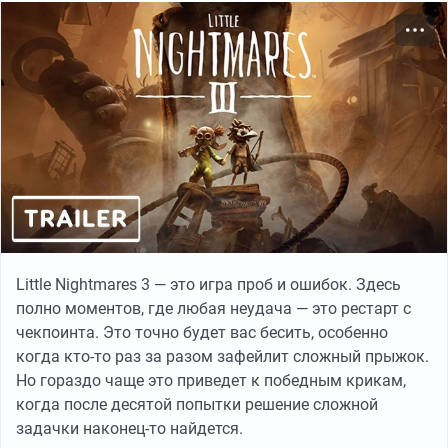
Little Nightmares 3 — это игра проб и ошибок. Здесь
полно моментов, где любая неудача — это рестарт с
чекпоинта. Это точно будет вас бесить, особенно
когда кто-то раз за разом зафейлит сложный прыжок.
Но гораздо чаще это приведет к победным крикам,
когда после десятой попытки решение сложной
задачки наконец-то найдется.