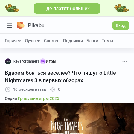
Где платят больше?
Больше видео
Pikabu
Вход
Горячее
Лучшее
Свежее
Подписки
Блоги
Темы
keysforgamers
Игры
Вдвоем бояться веселее? Что пишут о Little
Nightmares 3 в первых обзорах
10 месяцев назад
0
Серия
Грядущие игры 2025