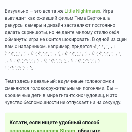
Визуально — это все та же
Little Nightmares
. Игра
выглядит как оживший фильм Тима Бёртона, а
ракурсы камеры и дизайн заставляют постоянно
делать скриншоты, но не дайте милому стилю себя
обмануть: игра не боится шокировать. В одной из сцен
вам с напарником, например, придется
медленно
разрывать пополам труп, и все это сопровождается
отвратительным звуком падающих на пол
внутренностей
.
Темп здесь идеальный: вдумчивые головоломки
сменяются головокружительными погонями. Вы —
крошечные дети в мире гигантских чудовищ, и это
чувство беспомощности не отпускает ни на секунду.
Кстати, если ищете удобный способ
пополнить кошелек Steam
, обратите