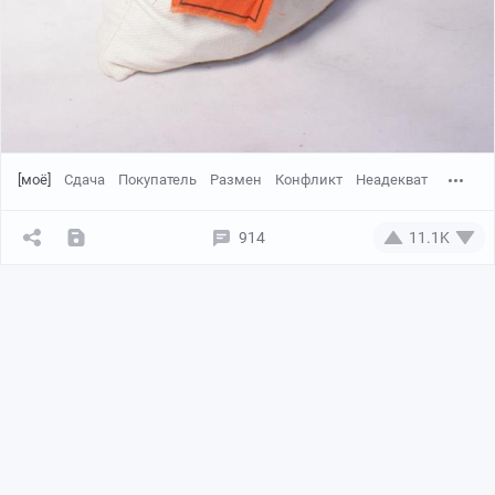
[моё]
Сдача
Покупатель
Размен
Конфликт
Неадекват
914
11.1K