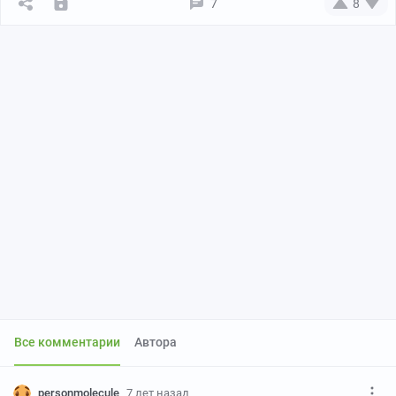
7
8
Все комментарии
Автора
personmolecule
7 лет назад