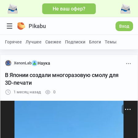
Не ваш офер?
Больше видео
Pikabu
Вход
Горячее
Лучшее
Свежее
Подписки
Блоги
Темы
XenonLab
Наука
В Японии создали многоразовую смолу для
3D-печати
1 месяц назад
0