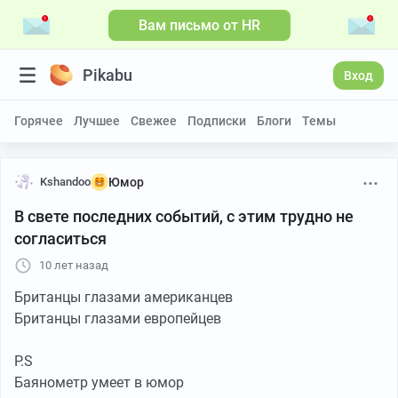
Вам письмо от HR
Pikabu
Вход
Горячее
Лучшее
Свежее
Подписки
Блоги
Темы
Kshandoo
Юмор
В свете последних событий, с этим трудно не
согласиться
10 лет назад
Британцы глазами американцев
Британцы глазами европейцев
P.S
Баянометр умеет в юмор