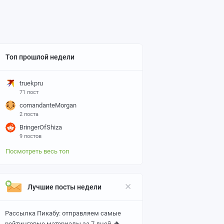
Топ прошлой недели
truekpru
71 пост
comandanteMorgan
2 поста
BringerOfShiza
9 постов
Посмотреть весь топ
Лучшие посты недели
Рассылка Пикабу: отправляем самые
🔥
рейтинговые материалы за 7 дней