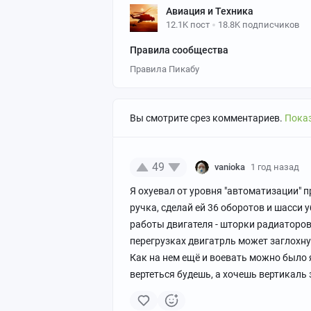
Авиация и Техника
12.1K пост
18.8K подписчиков
Правила сообщества
Правила Пикабу
Вы смотрите срез комментариев.
Показ
49
vanioka
1 год назад
Я охуевал от уровня "автоматизации" п
ручка, сделай ей 36 оборотов и шасси 
работы двигателя - шторки радиаторов
перегрузках двигатрль может заглохнут
Как на нем ещë и воевать можно было 
вертеться будешь, а хочешь вертикаль