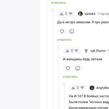
5
vanioka
1 год н
Да я не про авиасим. Я про реа
0
cpt.Zhurov
И женщины ведь летали
0
AngryBar
На И-16? В боевых частя
Были полки "ночных ведьм
Были единичные случаи 