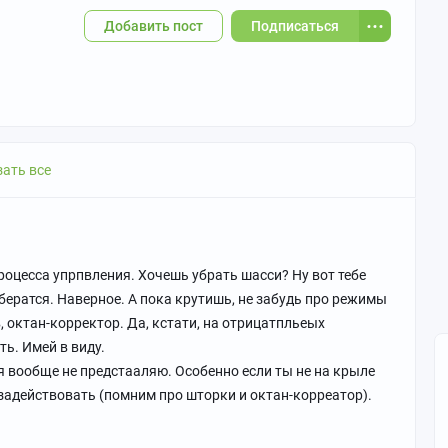
Добавить пост
Подписаться
ать все
роцесса упрпвления. Хочешь убрать шасси? Ну вот тебе
убератся. Наверное. А пока крутишь, не забудь про режимы
, октан-корректор. Да, кстати, на отрицатпльеых
ь. Имей в виду.
я вообще не предстааляю. Особенно если ты не на крыле
 задействовать (помним про шторки и октан-корреатор).