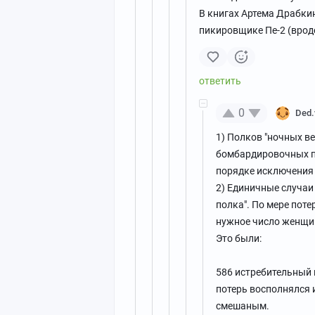
В книгах Артема Драбки
пикировщике Пе-2 (вроде
0
Ded.
1) Полков "ночных ве
бомбардировочных п
порядке исключения
2) Единичные случаи
полка". По мере пот
нужное число женщин
Это были:
586 истребительный п
потерь восполнялся 
смешаным.