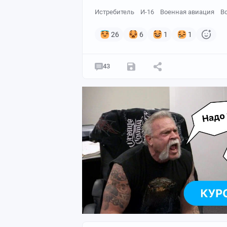
Истребитель
И-16
Военная авиация
В
26
6
1
1
43