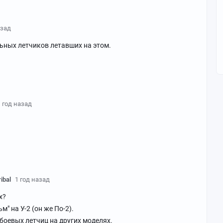
азад
льных летчиков летавших на этом.
1 год назад
ibal
1 год назад
х?
" на У-2 (он же По-2).
боевых летчиц на других моделях.