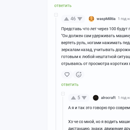
46
waspMilitia
1 год 
Представь что лет через 100 будут
"Он должен сам удерживать машину
вертеть руль, ногами нажимать пед
зеркалам назад, учитывать дорожн
готовым к любой нештатной ситуаци
отрываясь от просмотра коротких 
5
alrocraft
1 год 
А я и так это говорю про совре
Хз че со мной, но я водить маши
дистанцию, знаки, движение др