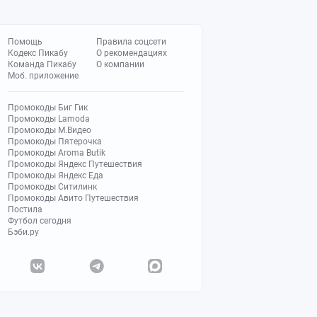
Помощь
Правила соцсети
Кодекс Пикабу
О рекомендациях
Команда Пикабу
О компании
Моб. приложение
Промокоды Биг Гик
Промокоды Lamoda
Промокоды М.Видео
Промокоды Пятерочка
Промокоды Aroma Butik
Промокоды Яндекс Путешествия
Промокоды Яндекс Еда
Промокоды Ситилинк
Промокоды Авито Путешествия
Постила
Футбол сегодня
Бэби.ру