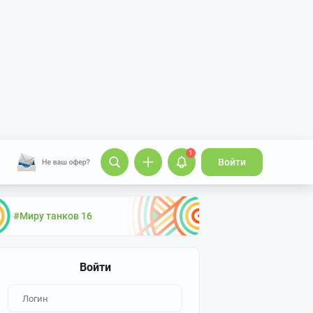
1
Войти
#Миру танков 16
Войти