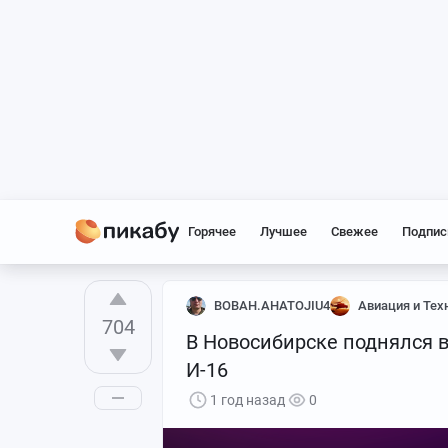
Горячее
Лучшее
Свежее
Подпис
BOBAH.AHATOJIU4
Авиация и Тех
704
В Новосибирске поднялся 
И-16
1 год назад
0