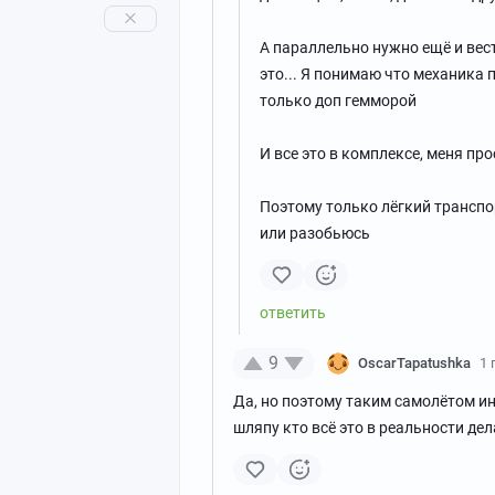
А параллельно нужно ещё и вес
это... Я понимаю что механика 
только доп гемморой
И все это в комплексе, меня про
Поэтому только лёгкий транспор
или разобьюсь
9
OscarTapatushka
1 
Да, но поэтому таким самолётом и
шляпу кто всё это в реальности дел