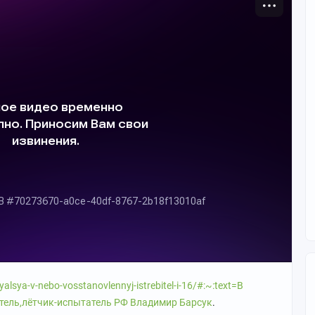
yalsya-v-nebo-vosstanovlennyj-istrebitel-i-16/#:~:text=В
тель,лётчик-испытатель РФ Владимир Барсук
.