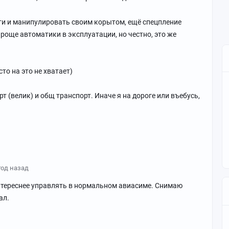
ти и манипулировать своим корытом, ещё спецпление
проще автоматики в эксплуатации, но честно, это же
сто на это не хватает)
т (велик) и общ транспорт. Иначе я на дороге или въебусь,
год назад
нтереснее управлять в нормальном авиасиме. Снимаю
ал.