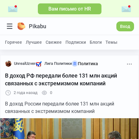
Вам письмо от HR
Pikabu
Вход
Горячее
Лучшее
Свежее
Подписки
Блоги
Темы
UnrealUzver
Лига Политики
Политика
В доход РФ передали более 131 млн акций
связанных с экстремизмом компаний
2 года назад
0
В доход России передали более 131 млн акций
связанных с экстремизмом компаний