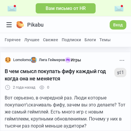
Вам письмо от HR
Pikabu
Вход
Горячее
Лучшее
Свежее
Подписки
Блоги
Темы
Lomolomo
Лига Геймеров
Игры
В чем смысл покупать фифу каждый год
1
когда она не меняется
2 года назад
0
Вот серьезно, в очередной раз. Люди которые
покупают\скачиваль фифу, зачем вы это делаете? Тот
же самый геймплей. Есть много игр с новым
геймплеем, крупными обновлениями. Почему у них в
тысячи раз порой меньше аудитори?