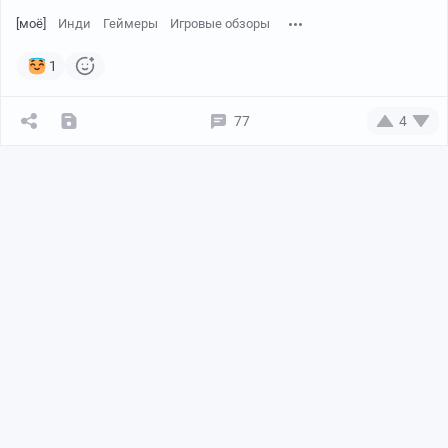
[моё]
Инди
Геймеры
Игровые обзоры
1
77
4