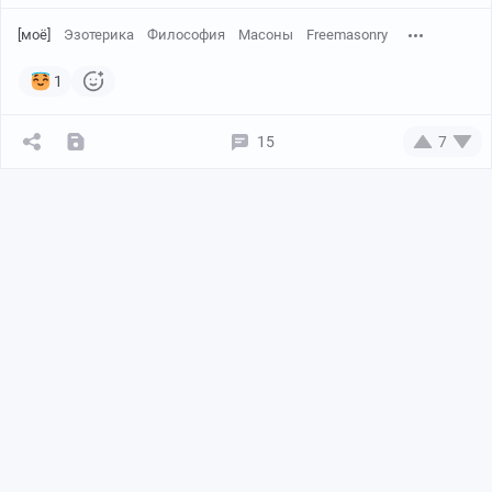
[моё]
Эзотерика
Философия
Масоны
Freemasonry
1
15
7