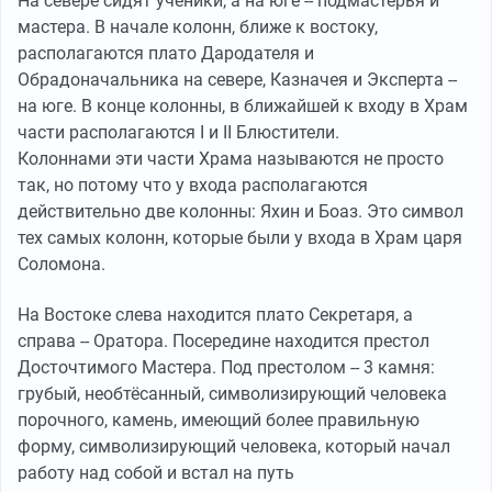
На севере сидят ученики, а на юге -- подмастерья и
мастера. В начале колонн, ближе к востоку,
располагаются плато Дародателя и
Обрадоначальника на севере, Казначея и Эксперта --
на юге. В конце колонны, в ближайшей к входу в Храм
части располагаются I и II Блюстители.
Колоннами эти части Храма называются не просто
так, но потому что у входа располагаются
действительно две колонны: Яхин и Боаз. Это символ
тех самых колонн, которые были у входа в Храм царя
Соломона.
На Востоке слева находится плато Секретаря, а
справа -- Оратора. Посередине находится престол
Досточтимого Мастера. Под престолом -- 3 камня:
грубый, необтёсанный, символизирующий человека
порочного, камень, имеющий более правильную
форму, символизирующий человека, который начал
работу над собой и встал на путь