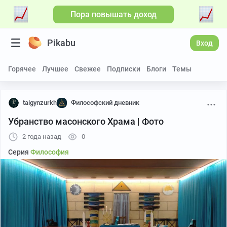
Пора повышать доход
Pikabu
Вход
Горячее
Лучшее
Свежее
Подписки
Блоги
Темы
taigynzurkh
Философский дневник
Убранство масонского Храма | Фото
2 года назад
0
Серия
Философия