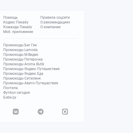
Помощь
Правила соцсети
Кодекс Пикабу
О рекомендациях
Команда Пикабу
О компании
Моб. приложение
Промокоды Биг Гик
Промокоды Lamoda
Промокоды М.Видео
Промокоды Пятерочка
Промокоды Aroma Butik
Промокоды Яндекс Путешествия
Промокоды Яндекс Еда
Промокоды Ситилинк
Промокоды Авито Путешествия
Постила
Футбол сегодня
Бэби.ру