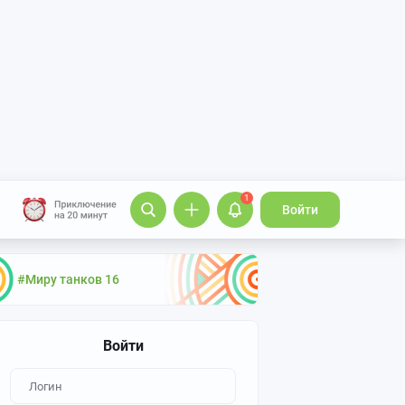
1
Войти
#Миру танков 16
Войти