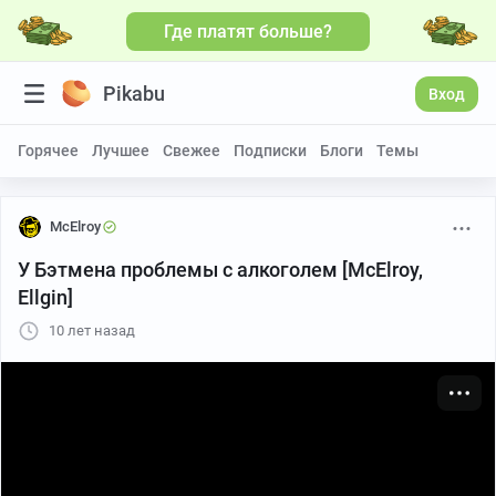
Где платят больше?
Больше видео
Pikabu
Вход
Горячее
Лучшее
Свежее
Подписки
Блоги
Темы
McElroy
У Бэтмена проблемы с алкоголем [McElroy,
Ellgin]
10 лет назад