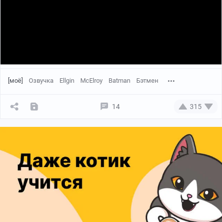
[моё]
Озвучка
Ellgin
McElroy
Batman
Бэтмен
14
315