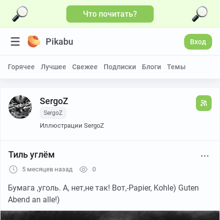
Что почитать?
Pikabu
Вход
Горячее
Лучшее
Свежее
Подписки
Блоги
Темы
SergoZ
SergoZ
Иллюстрации SergoZ
Тиль углём
5 месяцев назад
0
Бумага ,уголь. А, нет,не так! Вот,-Papier, Kohle) Guten
Abend an alle!)