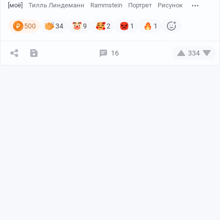
[моё]
Тилль Линдеманн
Rammstein
Портрет
Рисунок
500
34
9
2
1
1
16
334