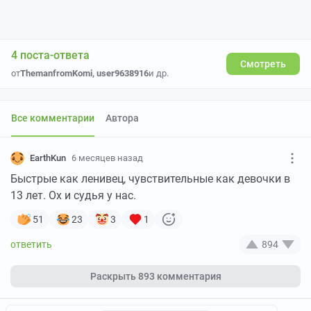
4 поста-ответа
Смотреть
от
ThemanfromKomi
,
user9638916
и др.
Все комментарии
Автора
EarthKun
6 месяцев назад
Быстрые как ленивец, чувствительные как девочки в
13 лет. Ох и судья у нас.
51
23
3
1
894
Раскрыть
893 комментария