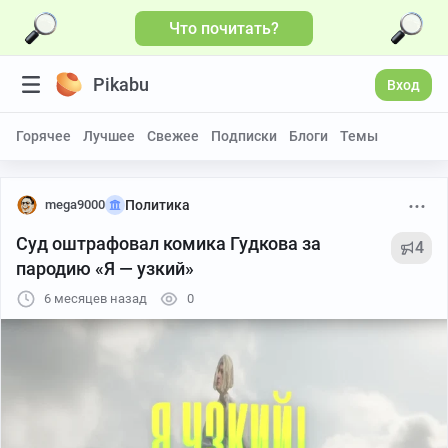
Что почитать?
Больше видео
Pikabu
Вход
Горячее
Лучшее
Свежее
Подписки
Блоги
Темы
mega9000
Политика
Суд оштрафовал комика Гудкова за
4
пародию «Я — узкий»
6 месяцев назад
0