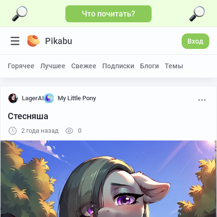
Что почитать?
Pikabu
Вход
Горячее
Лучшее
Свежее
Подписки
Блоги
Темы
LagerAI
My Little Pony
Стесняша
2 года назад
0