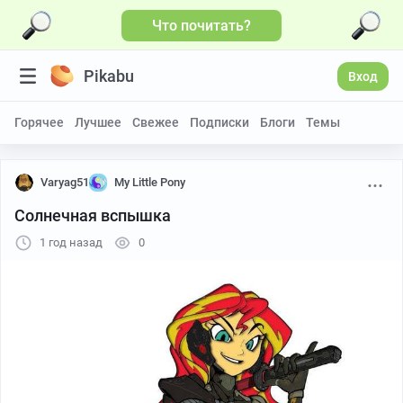
Что почитать?
Pikabu
Вход
Горячее
Лучшее
Свежее
Подписки
Блоги
Темы
Varyag51
My Little Pony
Солнечная вспышка
1 год назад
0