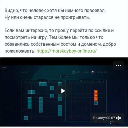
Видно, что человек хотя бы немного повоевал.
Ну или очень старался не проигрывать.
Если вам интересно, то прошу перейти по ссылке и
посмотреть на игру. Тем более мы только что
обзавились собственным хостом и доменом, добро
пожаложвать:
https://morskoyboy-online.ru/
Пикабу
00:07
●