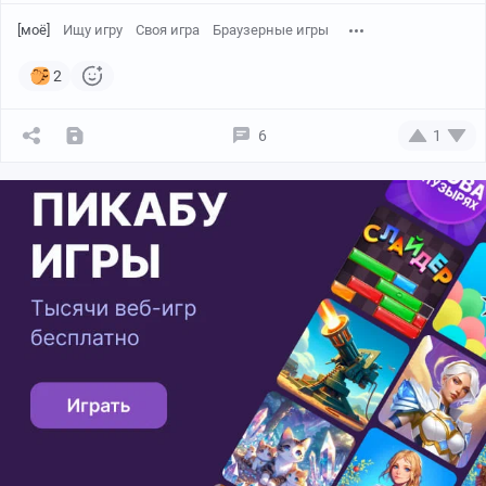
[моё]
Ищу игру
Своя игра
Браузерные игры
2
6
1