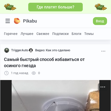
Где платят больше?
Больше видео
Pikabu
Вход
Горячее
Лучшее
Свежее
Подписки
Блоги
Темы
TriggerAuto
Видео: Как это сделано
Самый быстрый способ избавиться от
осиного гнезда
1 год назад
0