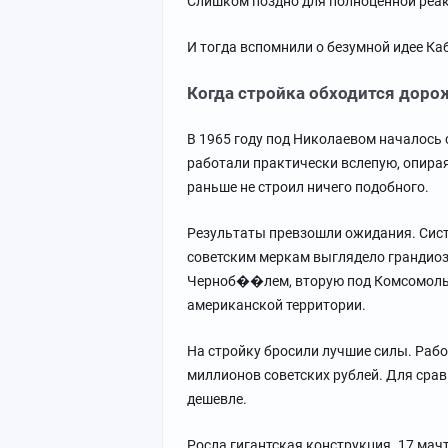
Слишком поздно для полноценной реа
И тогда вспомнили о безумной идее Ка
Когда стройка обходится доро
В 1965 году под Николаевом началось
работали практически вслепую, опирая
раньше не строил ничего подобного.
Результаты превзошли ожидания. Систе
советским меркам выглядело грандиозн
Черноб��лем, вторую под Комсомольс
американской территории.
На стройку бросили лучшие силы. Рабо
миллионов советских рублей. Для срав
дешевле.
Росла гигантская конструкция. 17 мач