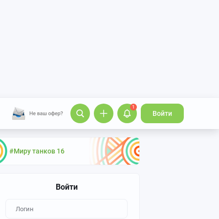
1
Войти
#Миру танков 16
Войти