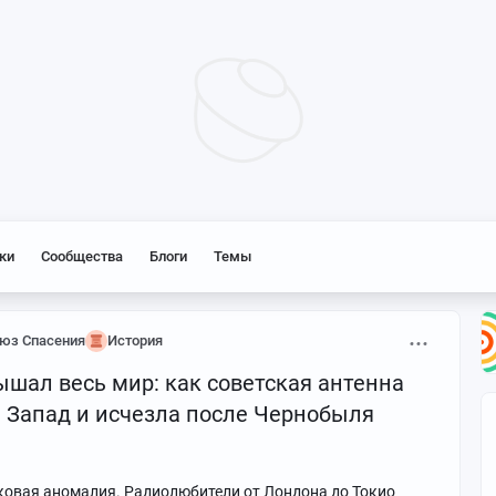
ки
Сообщества
Блоги
Темы
юз Спасения
История
ышал весь мир: как советская антенна
а Запад и исчезла после Чернобыля
уковая аномалия. Радиолюбители от Лондона до Токио