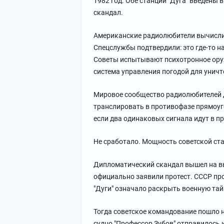
1982 год. Обе станции "Дуга" введены 
скандал.
Американские радиолюбители вычисли
Спецслужбы подтвердили: это где-то на
Советы испытывают психотронное оруж
система управления погодой для унич
Мировое сообщество радиолюбителей д
транслировать в противофазе прямоуго
если два одинаковых сигнала идут в пр
Не сработало. Мощность советской ст
Дипломатический скандал вышел на в
официально заявили протест. СССР пр
"Дуги" означало раскрыть военную тай
Тогда советское командование пошло н
судно "Профессор Зубов" отправилось