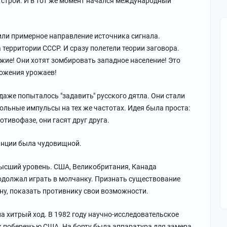
в строй. И в тот же момент начался международный
ли примерное направление источника сигнала.
 территории СССР. И сразу полетели теории заговора.
ие! Они хотят зомбировать западное население! Это
тожения урожаев!
аже попыталось "задавить" русского дятла. Они стали
льные импульсы на тех же частотах. Идея была проста:
отивофазе, они гасят друг друга.
анции была чудовищной.
ысший уровень. США, Великобритания, Канада
одолжал играть в молчанку. Признать существование
ну, показать противнику свои возможности.
а хитрый ход. В 1982 году научно-исследовательское
 к побережью США. На борту была аппаратура для замера