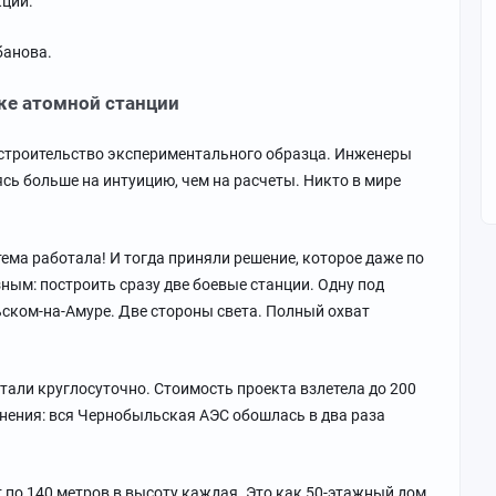
кции.
банова.
же атомной станции
 строительство экспериментального образца. Инженеры
сь больше на интуицию, чем на расчеты. Никто в мире
ма работала! И тогда приняли решение, которое даже по
ым: построить сразу две боевые станции. Одну под
ком-на-Амуре. Две стороны света. Полный охват
тали круглосуточно. Стоимость проекта взлетела до 200
нения: вся Чернобыльская АЭС обошлась в два раза
т по 140 метров в высоту каждая. Это как 50-этажный дом.