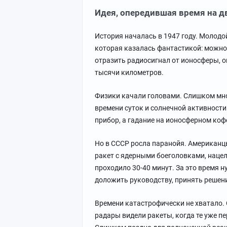
Идея, опередившая время на д
История началась в 1947 году. Молод
которая казалась фантастикой: можно 
отразить радиосигнал от ионосферы, о
тысячи километров.
Физики качали головами. Слишком мно
времени суток и солнечной активности
прибор, а гадание на ионосферном коф
Но в СССР росла паранойя. Американ
ракет с ядерными боеголовками, нацел
проходило 30-40 минут. За это время 
доложить руководству, принять решени
Времени катастрофически не хватало.
радары видели ракеты, когда те уже пер