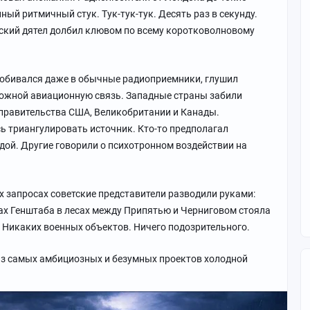
ый ритмичный стук. Тук-тук-тук. Десять раз в секунду.
ский дятел долбил клювом по всему коротковолновому
робивался даже в обычные радиоприемники, глушил
ожной авиационную связь. Западные страны забили
 правительства США, Великобритании и Канады.
ь триангулировать источник. Кто-то предполагал
дой. Другие говорили о психотронном воздействии на
 запросах советские представители разводили руками:
ртах Генштаба в лесах между Припятью и Черниговом стояла
. Никаких военных объектов. Ничего подозрительного.
из самых амбициозных и безумных проектов холодной