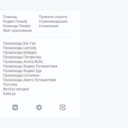
Помощь
Правила соцсети
Кодекс Пикабу
О рекомендациях
Команда Пикабу
О компании
Моб. приложение
Промокоды Биг Гик
Промокоды Lamoda
Промокоды М.Видео
Промокоды Пятерочка
Промокоды Aroma Butik
Промокоды Яндекс Путешествия
Промокоды Яндекс Еда
Промокоды Ситилинк
Промокоды Авито Путешествия
Постила
Футбол сегодня
Бэби.ру