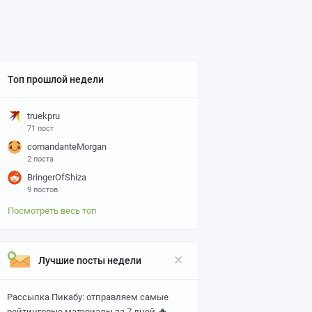
Топ прошлой недели
truekpru
71 пост
comandanteMorgan
2 поста
BringerOfShiza
9 постов
Посмотреть весь топ
Лучшие посты недели
Рассылка Пикабу: отправляем самые
🔥
рейтинговые материалы за 7 дней