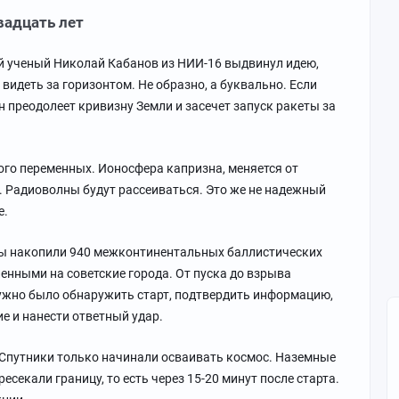
вадцать лет
ой ученый Николай Кабанов из НИИ-16 выдвинул идею,
видеть за горизонтом. Не образно, а буквально. Если
н преодолеет кривизну Земли и засечет запуск ракеты за
го переменных. Ионосфера капризна, меняется от
. Радиоволны будут рассеиваться. Это же не надежный
е.
цы накопили 940 межконтинентальных баллистических
енными на советские города. От пуска до взрыва
нужно было обнаружить старт, подтвердить информацию,
е и нанести ответный удар.
 Спутники только начинали осваивать космос. Наземные
есекали границу, то есть через 15-20 минут после старта.