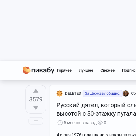
Горячее
Лучшее
Свежее
Подпис
DELETED
Со
За Державу обидно.
3579
Русский дятел, который сл
высотой с 50-этажку пугал
5 месяцев назад
0
4 июля 1976 года планету накрыла зв