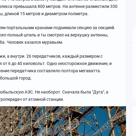
плекса превышала 800 метров. На антенне разместили 330
ы, длиной 15 метров и диаметром полметра.
атем портальными кранами поднимали секцию за секцией.
оял полный штиль и ты смотрел на верхушку антенны,
ба. Человек казался муравьем.
и, а внутри. 26 передатчиков, каждый размером с
от 6 до 40 киловольт. Одно неосторожное движение, и
ение передатчика составляло полтора мегаватта.
ебольшой город.
обыльскую АЭС. Не наоборот. Сначала была "Дуга", а
тропередач от атомной станции.