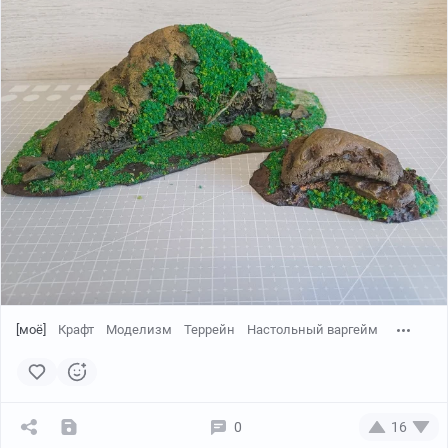
[моё]
Крафт
Моделизм
Террейн
Настольный варгейм
0
16