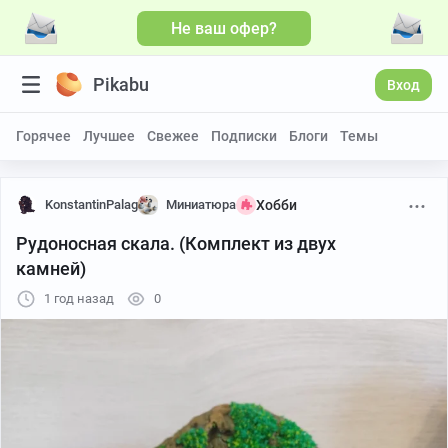
Не ваш офер?
Pikabu
Вход
Горячее
Лучшее
Свежее
Подписки
Блоги
Темы
KonstantinPalag
Миниатюра
Хобби
Рудоносная скала. (Комплект из двух
камней)
1 год назад
0