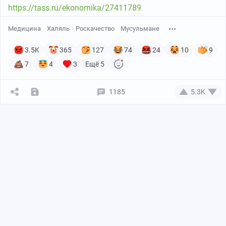
https://tass.ru/ekonomika/27411789
Медицина
Халяль
Роскачество
Мусульмане
3.5K
365
127
74
24
10
9
7
4
3
Ещё 5
1185
5.3K