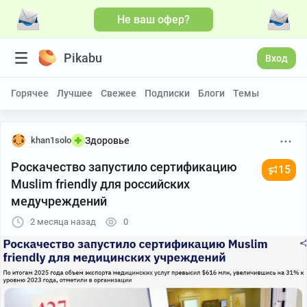
Не ваш офер?
Pikabu
Вход
Горячее
Лучшее
Свежее
Подписки
Блоги
Темы
khan1solo
Здоровье
Роскачество запустило сертификацию
15
Muslim friendly для российских
медучреждений
2 месяца назад
0