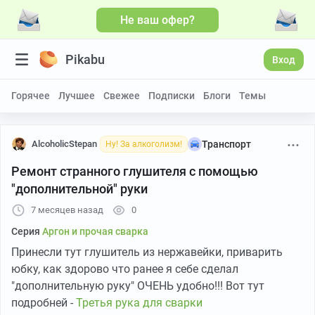
Не ваш офер?
Pikabu
Вход
Горячее
Лучшее
Свежее
Подписки
Блоги
Темы
AlcoholicStepan
Транспорт
Ну! За алкоголизм!
Ремонт странного глушителя с помощью
"дополнительной" руки
7 месяцев назад
0
Серия
Аргон и прочая сварка
Принесли тут глушитель из нержавейки, приварить
юбку, как здорово что ранее я себе сделал
"дополнительную руку" ОЧЕНЬ удобно!!! Вот тут
подробней -
Третья рука для сварки