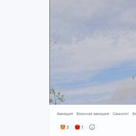
Авиация
Военная авиация
Самолет
В
3
1