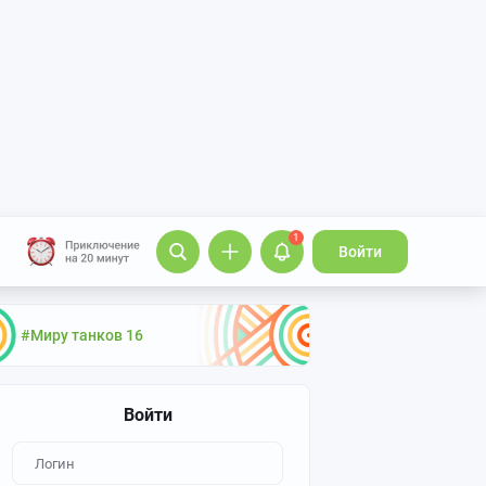
1
Войти
#Миру танков 16
Войти