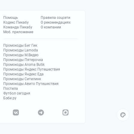
Помощь
Правила соцсети
Кодекс Пикабу
О рекомендациях
Команда Пикабу
О компании
Моб. приложение
Промокоды Биг Гик
Промокоды Lamoda
Промокоды М.Видео
Промокоды Пятерочка
Промокоды Aroma Butik
Промокоды Яндекс Путешествия
Промокоды Яндекс Еда
Промокоды Ситилинк
Промокоды Авито Путешествия
Постила
Футбол сегодня
Бэби.ру