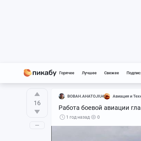
Горячее
Лучшее
Свежее
Подпис
BOBAH.AHATOJIU4
Авиация и Тех
16
Работа боевой авиации гл
1 год назад
0