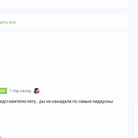
ать все
U4
1 год назад
редставителю пету...ры не накидали по самые пидароны
д