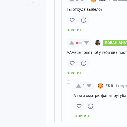
Ты откуда вылело?
BOBAH.AHA
АААвсё понятно! у тебя два пост
1
Z5.R
1 год 
А ты я смотрю фанат рутуба