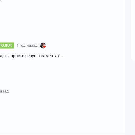
TOJIU4
1 год назад
а, ты просто серун в каментах...
назад