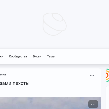
ки
Сообщества
Блоги
Темы
ника
азами пехоты