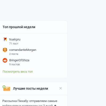
Топ прошлой недели
truekpru
71 пост
comandanteMorgan
2 поста
BringerOfShiza
9 постов
Посмотреть весь топ
Лучшие посты недели
Рассылка Пикабу: отправляем самые
🔥
рейтинговые материалы за 7 дней