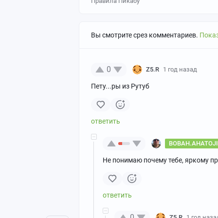
Правила Пикабу
Вы смотрите срез комментариев.
Показ
0
Z5.R
1 год назад
Пету...ры из Рутуб
BOBAH.AHATOJI
Не понимаю почему тебе, яркому п
0
Z5.R
1 год наза