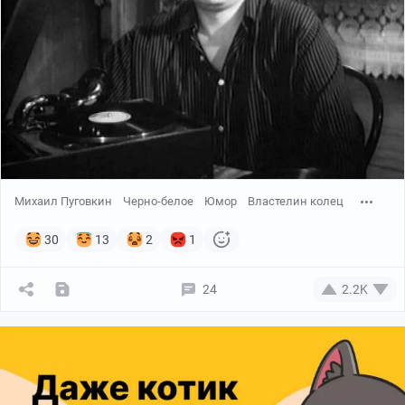
Михаил Пуговкин
Черно-белое
Юмор
Властелин колец
30
13
2
1
24
2.2K