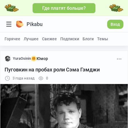
Где платят больше?
Pikabu
Вход
Горячее
Лучшее
Свежее
Подписки
Блоги
Темы
YuraOsinin
Юмор
Пуговкин на пробах роли Сэма Гэмджи
3 года назад
0