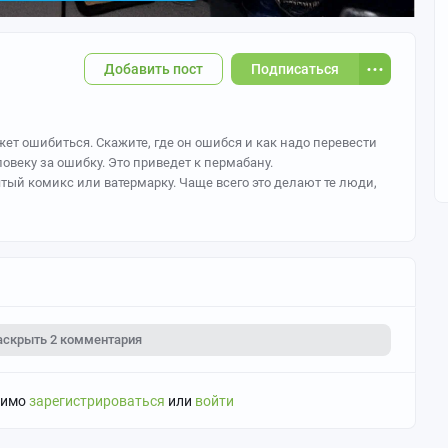
Добавить пост
Подписаться
жет ошибиться. Скажите, где он ошибся и как надо перевести
овеку за ошибку. Это приведет к пермабану.
ятый комикс или ватермарку. Чаще всего это делают те люди,
янно и хотят отметить свою работу. Не ругайтесь,
вызов модератора полагается наказание.
 достоверный источник перевода и на оригинал комикса.
аскрыть
2 комментария
димо
зарегистрироваться
или
войти