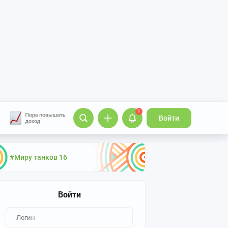
1
Войти
#Миру танков 16
Войти