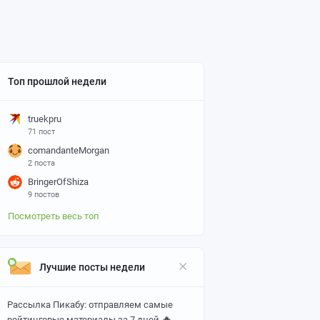
Топ прошлой недели
truekpru
71 пост
comandanteMorgan
2 поста
BringerOfShiza
9 постов
Посмотреть весь топ
Лучшие посты недели
Рассылка Пикабу: отправляем самые
🔥
рейтинговые материалы за 7 дней