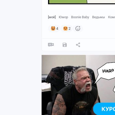
[моё]
Юмор
Boonie Baby
Ведьмы
Ком
4
2
2