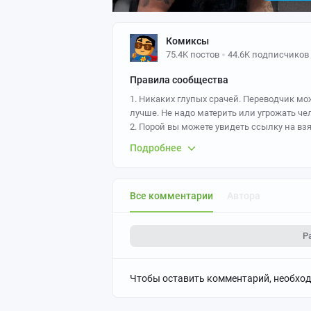
Комиксы
75.4K постов
44.6K подписчиков
Правила сообщества
1. Никаких глупых срачей. Переводчик мо
лучше. Не надо материть или угрожать чел
2. Порой вы можете увидеть ссылку на вз
которые рисуют и переводят комиксы посто
Подробнее
пожалуйста. Напоминаем, что за ложный 
3. По возможности добавляйте ссылки на
Все комментарии
Автора
Р
Чтобы оставить комментарий, необхо