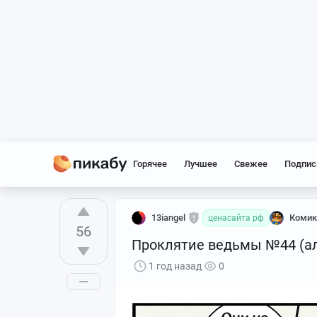
Горячее
Лучшее
Свежее
Подпис
13iangel
Коми
ценасайта рф
56
Проклятие ведьмы №44 (ал
1 год назад
0