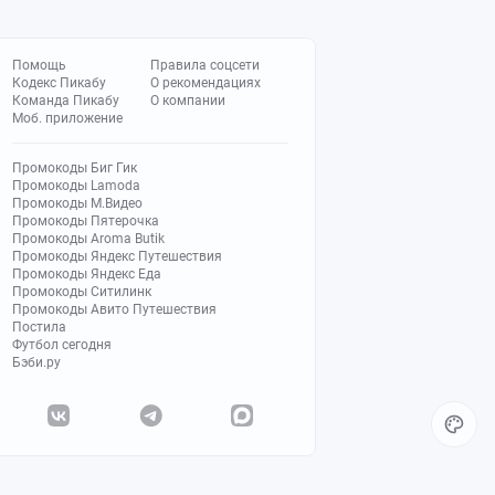
Помощь
Правила соцсети
Кодекс Пикабу
О рекомендациях
Команда Пикабу
О компании
Моб. приложение
Промокоды Биг Гик
Промокоды Lamoda
Промокоды М.Видео
Промокоды Пятерочка
Промокоды Aroma Butik
Промокоды Яндекс Путешествия
Промокоды Яндекс Еда
Промокоды Ситилинк
Промокоды Авито Путешествия
Постила
Футбол сегодня
Бэби.ру