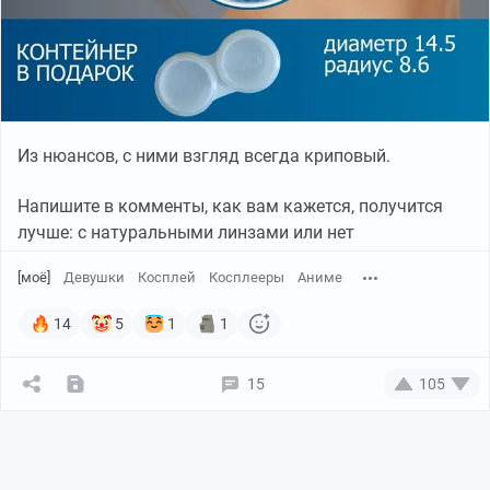
Из нюансов, с ними взгляд всегда криповый.
Напишите в комменты, как вам кажется, получится
лучше: с натуральными линзами или нет
[моё]
Девушки
Косплей
Косплееры
Аниме
14
5
1
1
15
105