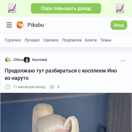
Пора повышать доход
Pikabu
Вход
Горячее
Лучшее
Свежее
Подписки
Блоги
Темы
Chhuu
Косплей
Продолжаю тут разбираться с косплеем Ино
из наруто
11 месяцев назад
0