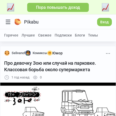
Пора повышать доход
Pikabu
Вход
Горячее
Лучшее
Свежее
Подписки
Блоги
Темы
Selivanof
Комиксы
Юмор
Про девочку Зою или случай на парковке.
Классовая борьба около супермаркета
1 год назад
0