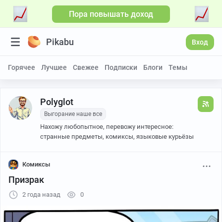
Пора повышать доход
Pikabu
Вход
Горячее
Лучшее
Свежее
Подписки
Блоги
Темы
Polyglot
Выгорание наше все
Нахожу любопытное, перевожу интересное:
странные предметы, комиксы, языковые курьёзы
Комиксы
Призрак
2 года назад
0