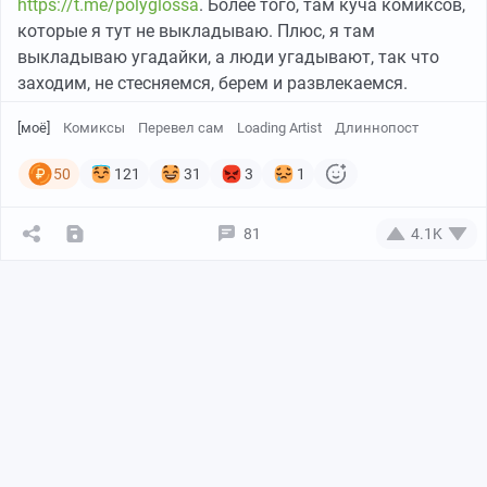
https://t.me/polyglossa
. Более того, там куча комиксов,
которые я тут не выкладываю. Плюс, я там
выкладываю угадайки, а люди угадывают, так что
заходим, не стесняемся, берем и развлекаемся.
[моё]
Комиксы
Перевел сам
Loading Artist
Длиннопост
50
121
31
3
1
81
4.1K