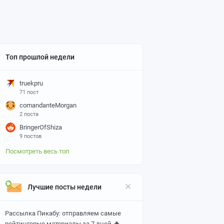
Топ прошлой недели
truekpru
71 пост
comandanteMorgan
2 поста
BringerOfShiza
9 постов
Посмотреть весь топ
Лучшие посты недели
Рассылка Пикабу: отправляем самые
🔥
рейтинговые материалы за 7 дней