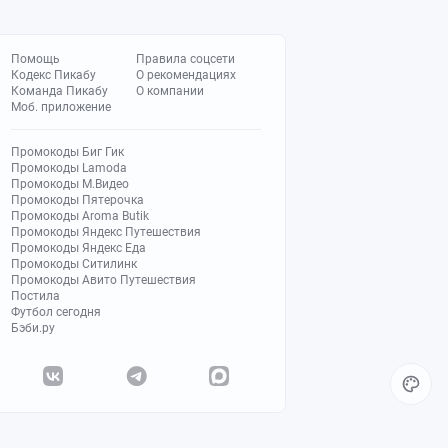
Помощь
Правила соцсети
Кодекс Пикабу
О рекомендациях
Команда Пикабу
О компании
Моб. приложение
Промокоды Биг Гик
Промокоды Lamoda
Промокоды М.Видео
Промокоды Пятерочка
Промокоды Aroma Butik
Промокоды Яндекс Путешествия
Промокоды Яндекс Еда
Промокоды Ситилинк
Промокоды Авито Путешествия
Постила
Футбол сегодня
Бэби.ру