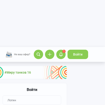
1
Войти
#Миру танков 16
Войти