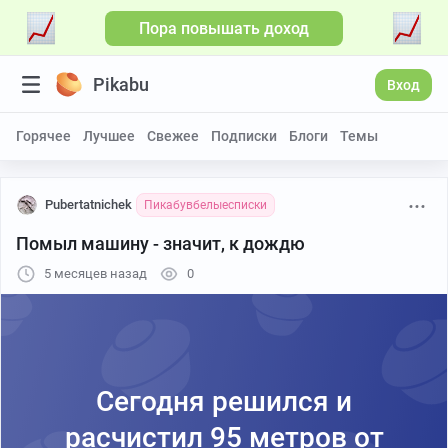
Пора повышать доход
Pikabu
Вход
Горячее
Лучшее
Свежее
Подписки
Блоги
Темы
Pubertatnichek
Пикабувбелыесписки
Помыл машину - значит, к дождю
5 месяцев назад
0
Сегодня решился и
расчистил 95 метров от