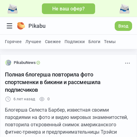
Не ваш офер?
Pikabu
Вход
Горячее
Лучшее
Свежее
Подписки
Блоги
Темы
PikabuNews
Полная блогерша повторила фото
спортсменки в бикини и рассмешила
подписчиков
6 лет назад
0
Блогерша Селеста Барбер, известная своими
пародиями на фото и видео мировых знаменитостей,
повторила откровенный снимок американского
фитнес-тренера и предпринимательницы Трэйси