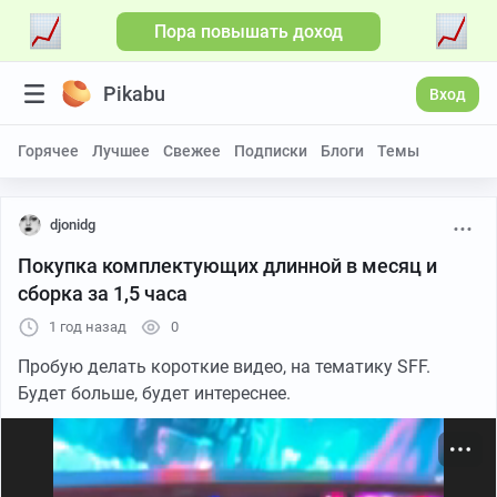
Пора повышать доход
Больше видео
Pikabu
Вход
Горячее
Лучшее
Свежее
Подписки
Блоги
Темы
djonidg
Покупка комплектующих длинной в месяц и
сборка за 1,5 часа
1 год назад
0
Пробую делать короткие видео, на тематику SFF.
Будет больше, будет интереснее.