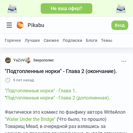
Не ваш офер?
Pikabu
Вход
Горячее
Лучшее
Свежее
Подписки
Блоги
Темы
YaZoV
Зверополис
"Подтопленные норки" - Глава 2 (окончание).
9 лет назад
"Подтопленные норки" - Глава 1
.
"
Подтопленные норки" - Глава 2 (дополненная)
.
Фактически это комикс по фанфику автора WriteAnon
"Water Under the Bridge"
(Что было, то прошло)
Товарищ Mead, в очередной раз взявшись за