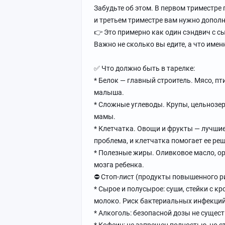
Забудьте об этом. В первом триместре 
и третьем триместре вам нужно дополн
👉 Это примерно как один сэндвич с с
Важно не сколько вы едите, а что имен
✅ Что должно быть в тарелке:
* Белок — главный строитель. Мясо, пт
малыша.
* Сложные углеводы. Крупы, цельнозер
мамы.
* Клетчатка. Овощи и фрукты — лучши
проблема, и клетчатка помогает ее реш
* Полезные жиры. Оливковое масло, о
мозга ребенка.
⛔️ Стоп-лист (продукты повышенного р
* Сырое и полусырое: суши, стейки с к
молоко. Риск бактериальных инфекций 
* Алкоголь: безопасной дозы не сущест