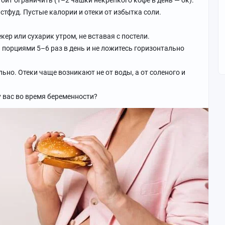
тоит ограничить (1–2 чашки некрепкого кофе в день — ок).
астфуд. Пустые калории и отеки от избытка соли.
кер или сухарик утром, не вставая с постели.
и порциями 5–6 раз в день и не ложитесь горизонтально
ьно. Отеки чаще возникают не от воды, а от соленого и
у вас во время беременности?