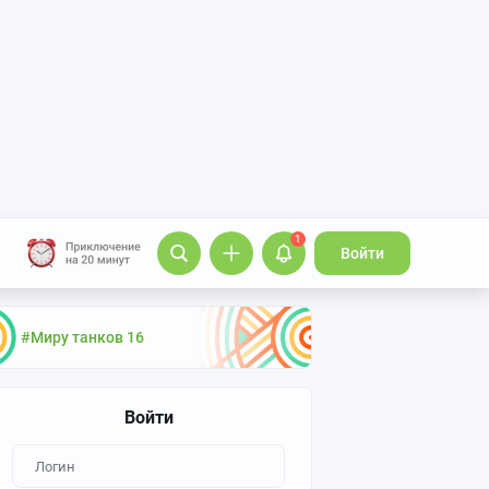
1
Войти
#Миру танков 16
Войти