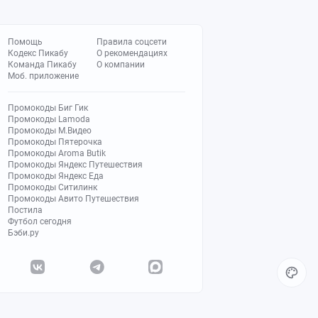
Помощь
Правила соцсети
Кодекс Пикабу
О рекомендациях
Команда Пикабу
О компании
Моб. приложение
Промокоды Биг Гик
Промокоды Lamoda
Промокоды М.Видео
Промокоды Пятерочка
Промокоды Aroma Butik
Промокоды Яндекс Путешествия
Промокоды Яндекс Еда
Промокоды Ситилинк
Промокоды Авито Путешествия
Постила
Футбол сегодня
Бэби.ру