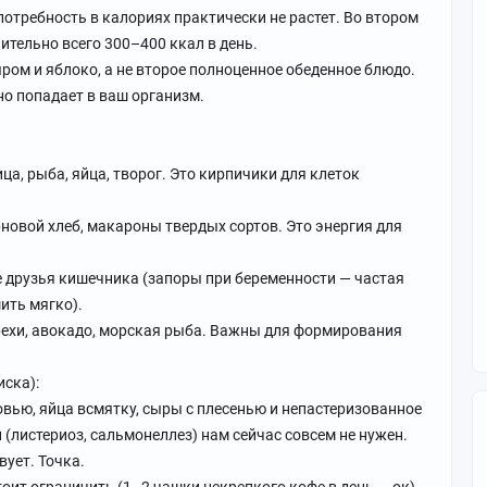
потребность в калориях практически не растет. Во втором
ительно всего 300–400 ккал в день.
ыром и яблоко, а не второе полноценное обеденное блюдо.
но попадает в ваш организм.
ица, рыба, яйца, творог. Это кирпичики для клеток
новой хлеб, макароны твердых сортов. Это энергия для
е друзья кишечника (запоры при беременности — частая
ить мягко).
рехи, авокадо, морская рыба. Важны для формирования
иска):
ровью, яйца всмятку, сыры с плесенью и непастеризованное
(листериоз, сальмонеллез) нам сейчас совсем не нужен.
вует. Точка.