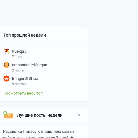
Топ прошлой недели
truekpru
71 пост
comandanteMorgan
2 поста
BringerOfShiza
9 постов
Посмотреть весь топ
Лучшие посты недели
Рассылка Пикабу: отправляем самые
🔥
рейтинговые материалы за 7 дней