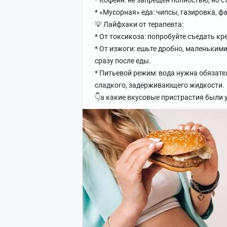
* Кофеин: не запрещен полностью, но с
* «Мусорная» еда: чипсы, газировка, ф
💡 Лайфхаки от терапевта:
* От токсикоза: попробуйте съедать кре
* От изжоги: ешьте дробно, маленьким
сразу после еды.
* Питьевой режим: вода нужна обязател
сладкого, задерживающего жидкости.
👇а какие вкусовые пристрастия были 