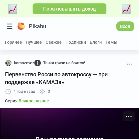
Пора повышать доход
Больше видео
Pikabu
Вход
Горячее
Лучшее
Свежее
Подписки
Блоги
Темы
kamazovez
Танки грязи не боятся!
Первенство Росси по автокроссу — при
поддержке «КАМАЗа»
1 год назад
0
Серия
Всякое разное