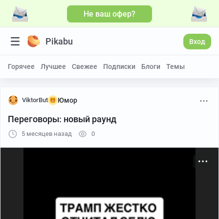
Не ваш офер?
Больше видео
Pikabu
Вход
Горячее
Лучшее
Свежее
Подписки
Блоги
Темы
ViktorBut
Юмор
Переговоры: новый раунд
5 месяцев назад
0