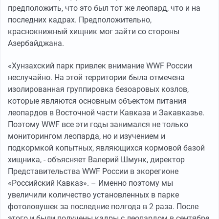
предположить, что это был тот же леопард, что и на
последних кадрах. Предположительно,
краснокнижный хищник мог зайти со стороны
Азербайджана.
«Хунзахский парк привлек внимание WWF России
неслучайно. На этой территории была отмечена
изолированная группировка безоаровых козлов,
которые являются основным объектом питания
леопардов в Восточной части Кавказа и Закавказье.
Поэтому WWF все эти годы занимался не только
мониторингом леопарда, но и изучением и
подкормкой копытных, являющихся кормовой базой
хищника, - объясняет Валерий Шмунк, директор
Представительства WWF России в экорегионе
«Российский Кавказ». – Именно поэтому мы
увеличили количество установленных в парке
фотоловушек за последние полгода в 2 раза. После
этого и были получены кадры с леопардом в сентябре